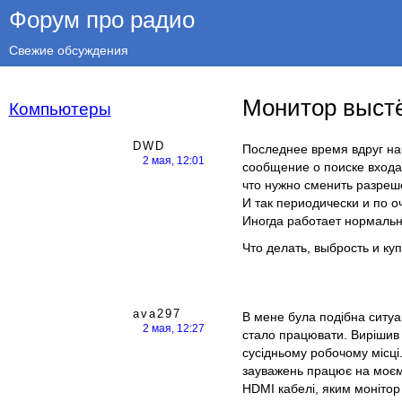
Форум про радио
Свежие обсуждения
Монитор выстё
Компьютеры
DWD
Последнее время вдруг на
2 мая, 12:01
сообщение о поиске входа
что нужно сменить разреш
И так периодически и по о
Иногда работает нормальн
Что делать, выбрость и куп
ava297
В мене була подібна ситуа
2 мая, 12:27
стало працювати. Вирішив 
сусідньому робочому місці.
зауважень працює на моєму
HDMI кабелі, яким монітор