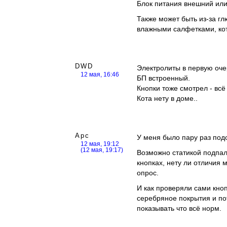
Блок питания внешний ил
Также может быть из-за гл
влажными салфетками, кот
DWD
Электролиты в первую оч
12 мая, 16:46
БП встроенный.
Кнопки тоже смотрел - всё
Кота нету в доме..
Арс
У меня было пару раз под
12 мая, 19:12
(12 мая, 19:17)
Возможно статикой подпал
кнопках, нету ли отличия
опрос.
И как проверяли сами кноп
серебряное покрытия и по
показывать что всё норм.