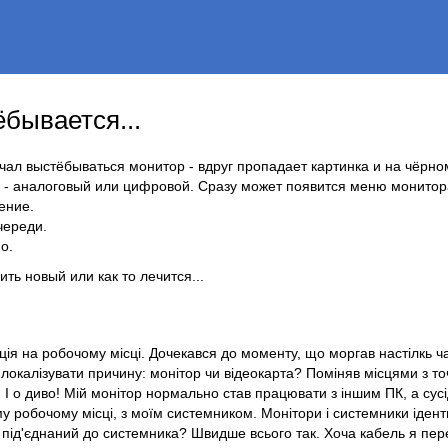
бывается...
чал выстёбываться монитор - вдруг пропадает картинка и на чёрно
 - аналоговый или цифровой. Сразу может появится меню монитор
ение.
череди.
о.
ить новый или как то лечится...
ція на робочому місці. Дочекався до моменту, що моргав настілкь 
локалізувати причину: монітор чи відеокарта? Поміняв місцями з т
 І о диво! Мій монітор нормально став працювати з іншим ПК, а сусі
 робочому місці, з моїм системником. Монітори і системники ідент
 під'єднаний до системника? Швидше всього так. Хоча кабель я пе