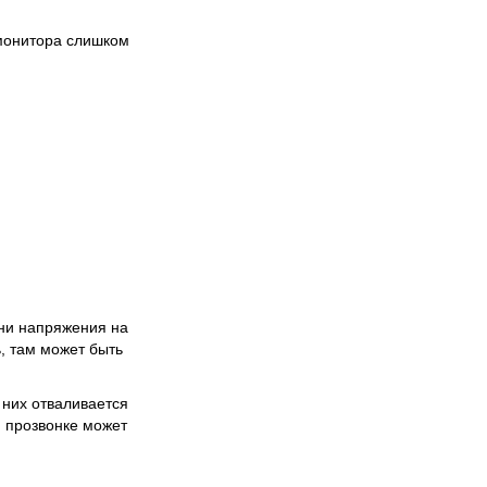
 монитора слишком
вни напряжения на
, там может быть
 них отваливается
 прозвонке может