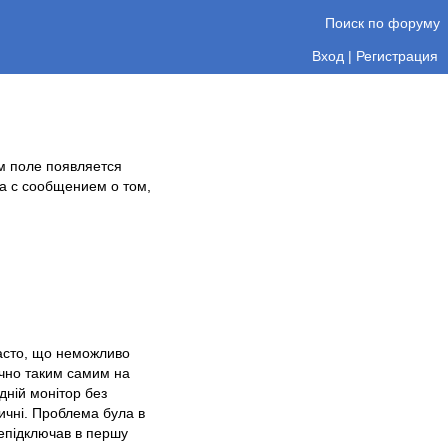
Поиск по форуму
Вход
|
Регистрация
м поле появляется
а с сообщением о том,
часто, що неможливо
очно таким самим на
дній монітор без
ичні. Проблема була в
репідключав в першу