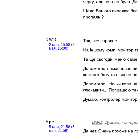
чергу, але змін не було. Д
Щодо Вашого випадку: блок
пропаяні?
DWD
Так, все справне.
2 мая, 15:58 (2
мая, 16:00)
На іншому компі монітор т
Та ще сьогодні меню саме 
Допомогло тільки повне ви
кожного боку та ні як не ре
Допомогло, тільки коли на
глюкавити... Попрацюю так 
Думаю, контролер монітора з
Арс
DWD
:
Думаю, контроле
5 мая, 21:56 (5
Да нет. Очень похоже на 
мая, 21:59)