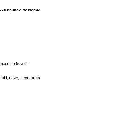
іння припою повторно
десь по 5см ст
ні і, наче, перестало