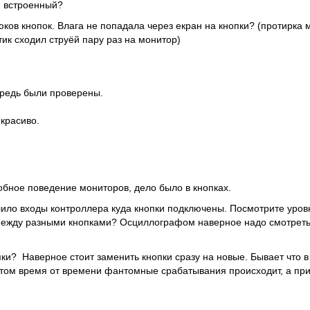
и встроенный?
юков кнопок. Влага не попадала через екран на кнопки? (протирка
ик сходил струёй пару раз на монитор)
ередь были проверены.
 красиво.
обное поведение мониторов, дело было в кнопках.
ило входы контроллера куда кнопки подключены. Посмотрите уро
 между разными кнопками? Осциллографом наверное надо смотреть
ки? Наверное стоит заменить кнопки сразу на новые. Бывает что в
том время от времени фантомные срабатывания происходит, а при