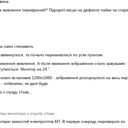
ивина.
 живлення перевірений? Підозрілі місця на дефекти пайки чи стар
ак само глюкавить.
ввімкнулося, та почало перемикатися по усім пунктам.
мкнення живлення. А після вмикання зображення стало завузьким - 
гулюється. Монітор на 24 ''.
 компі встановив 1280х1080 - зображення розгорнулося на весь екра
- побачимо, як далі буде.
 глузду з'їхав...
р монітора з глузду з'їхав...
потерю емкостей електролтов БП. В первую очередь пмроверьте их.