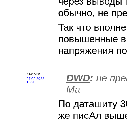
через выводы 
обычно, не пр
Так что вполн
повышенные 
напряжения по
Gregory
DWD
:
не пр
27.02.2022,
18:20
Ма
По даташиту 3
же писАл выше