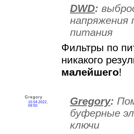
DWD
:
выбро
напряжения 
питания
Фильтры по пи
никакого резул
малейшего
!
Gregory
Gregory
:
Пом
10.04.2022,
09:50
буферные э
ключи