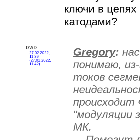
ключи в цепях
катодами?
DWD
Gregory
:
нас
27.02.2022,
11:39
понимаю, из
(27.02.2022,
11:42)
токов сегме
неидеальнос
происходит
"модуляции 
МК.
...
Помогут л