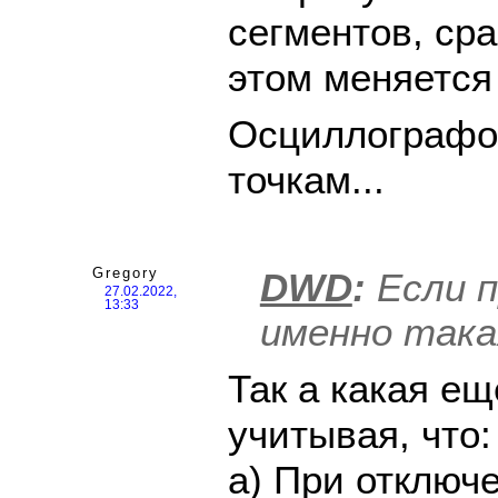
сегментов, сра
этом меняется
Осциллографо
точкам...
Gregory
DWD
:
Если п
27.02.2022,
13:33
именно така
Так а какая ещ
учитывая, что:
а) При отключ