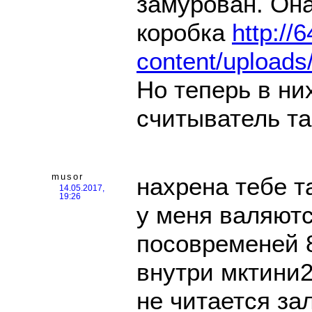
замурован. Она
коробка
http://
content/uploads/
Но теперь в ни
считыватель та
musor
нахрена тебе т
14.05.2017,
19:26
у меня валяютс
посовременей 8
внутри мктини2
не читается за