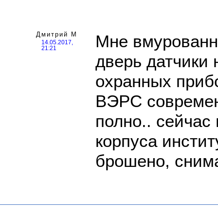
Дмитрий М
Мне вмурованн
14.05.2017,
21:21
дверь датчики 
охранных приб
ВЭРС современ
полно.. сейчас 
корпуса инстит
брошено, снимай