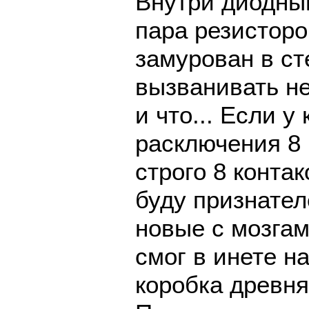
Внутри диодный
пара резисторо
замурован в ст
вызванивать не
и что... Если у
расключения 8 к
строго 8 контак
буду признател
новые с мозгам
смог в инете на
коробка древня