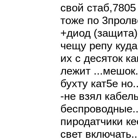
свой стаб,7805
тоже по 3пролв
+диод (защита)
чещу репу куд
их с десяток к
лежит ...мешок
бухту кат5е но
-не взял кабель
беспроводные..
пиродатчики ке
свет включать...