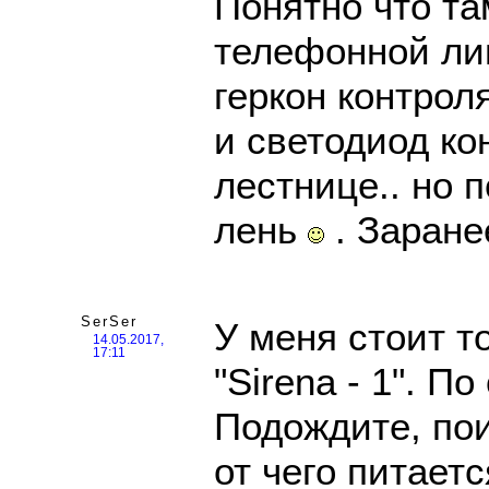
Понятно что та
телефонной лин
геркон контрол
и светодиод ко
лестнице.. но 
лень
. Заране
SerSer
У меня стоит т
14.05.2017,
17:11
"Sirena - 1". П
Подождите, пои
от чего питает