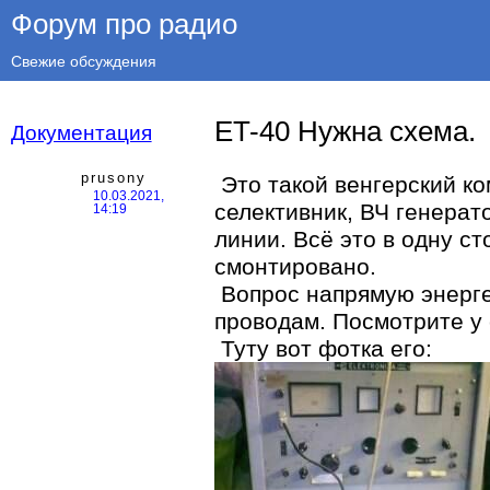
Форум про радио
Свежие обсуждения
ET-40 Нужна схема.
Документация
prusony
Это такой венгерский ко
10.03.2021,
селективник, ВЧ генерат
14:19
линии. Всё это в одну ст
смонтировано.
Вопрос напрямую энергет
проводам. Посмотрите у 
Туту вот фотка его: