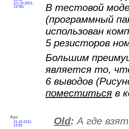
(21.10.2021,
В тестовой моде
13:56)
(программный пак
использован ком
5 резисторов но
Большим преиму
является то, чт
6 выводов (Рисун
поместиться
в к
Арс
Old
:
А где взят
21.10.2021,
13:56