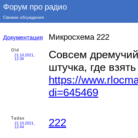
Форум про радио
Свежие обсуждения
Микросхема 222
Документация
Old
Совсем дремучий, 
21.10.2021,
12:36
штучка, где взять
https://www.rlocm
di=645469
Tadas
222
21.10.2021,
12:44