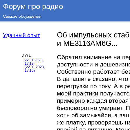
Форум про радио
Свежие обсуждения
Об импульсных ста
Удачный опыт
и ME3116AM6G...
DWD
Обратил внимание на пе
22.01.2023,
доступности и дешевизн
17:13
(22.01.2023,
Собственно работает без
17:16)
В даташите сказано, что
перегрузки по току. А в р
моей практики получаетс
примерно каждая вторая 
бесповоротно умирает. П
хоть об замыкайся, а за
же платку, проверяешь н
пробой по питанию. Меня