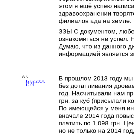
этом я ещё успею написа
здравоохранении творятс
филиалов ада на земле.
ЗЗЫ С документом, люб
ознакомиться не успел. 
Думаю, что из данного д
информацией является з
АК
В прошлом 2013 году мы 
12.02.2014,
без дотапливания дровам
12:01
год. Насчитывали нам пр
грн. за куб (присылали к
По имеющейcя у меня ин
вначале 2014 года повыс
платить по 1,098 грн. Це
но не только на 2014 год,