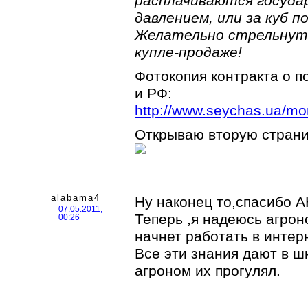
расплачиваются государ
давлением, или за куб 
Желательно стрельнуть
купле-продаже!
Фотокопия контракта о п
и РФ:
http://www.seychas.ua/mo
Открываю вторую страниц
alabama4
Ну наконец то,спасибо АК
07.05.2011,
Теперь ,я надеюсь агрон
00:26
начнет работать в интерн
Все эти знания дают в ш
агроном их прогулял.