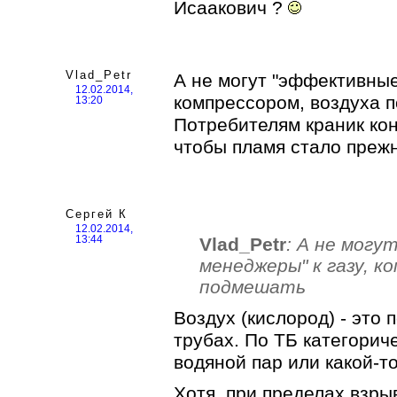
Исаакович ?
Vlad_Petr
А не могут "эффективные
12.02.2014,
компрессором, воздуха 
13:20
Потребителям краник ко
чтобы пламя стало преж
Сергей К
12.02.2014,
Vlad_Petr
: А не мог
13:44
менеджеры" к газу, к
подмешать
Воздух (кислород) - это 
трубах. По ТБ категориче
водяной пар или какой-то
Хотя, при пределах взры