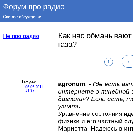
Форум про радио
Свежие обсуждения
Как нас обманывают
Не про радио
газа?
←
1
lazyed
agronom
:
- Где есть а
06.05.2011,
интернете о линейной 
14:37
давления? Если есть, т
узнать.
Уравнение состояния иде
физики и его частный сл
Мариотта. Надеюсь в инт