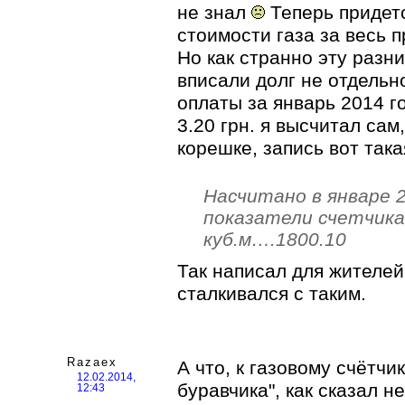
не знал
Теперь придет
стоимости газа за весь 
Но как странно эту разн
вписали долг не отдельн
оплаты за январь 2014 го
3.20 грн. я высчитал са
корешке, запись вот така
Насчитано в январе 2
показатели счетчика 
куб.м….1800.10
Так написал для жителей
сталкивался с таким.
Razaex
А что, к газовому счётчи
12.02.2014,
буравчика", как сказал 
12:43