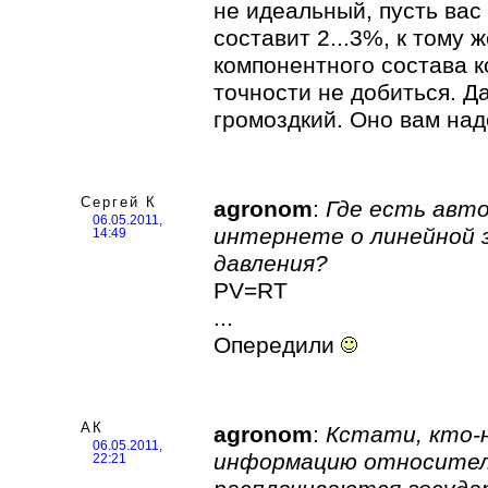
не идеальный, пусть вас
составит 2...3%, к тому ж
компонентного состава к
точности не добиться. Д
громоздкий. Оно вам на
Сергей К
agronom
:
Где есть авт
06.05.2011,
интернете о линейной 
14:49
давления?
PV=RT
...
Опередили
АК
agronom
:
Кстати, кто-
06.05.2011,
информацию относительн
22:21