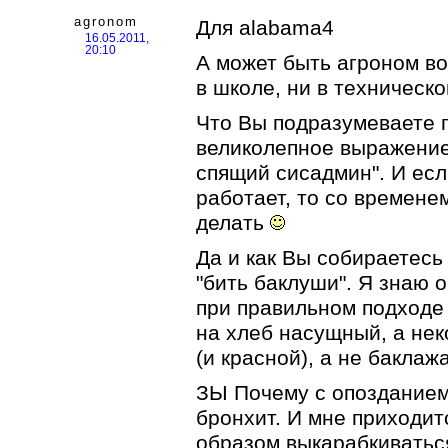
agronom
Для alabama4
16.05.2011,
20:10
А может быть агроном во
в школе, ни в техническ
Что Вы подразумеваете 
великолепное выражение
спящий сисадмин". И ес
работает, то со времене
делать
Да и как Вы собираетесь
"бить баклуши". Я знаю 
при правильном подходе
на хлеб насущный, а нек
(и красной), а не бакла
ЗЫ Почему с опозданием
бронхит. И мне приходит
образом выкарабкиватьс