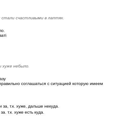
и стали счастливыми в лаптях.
ло.
ваті
ы хуже небыло.
азу
еправильно соглашаться с ситуацией которую имеем
за, т.к. хуже, дальше некуда.
. т.к. хуже есть куда.