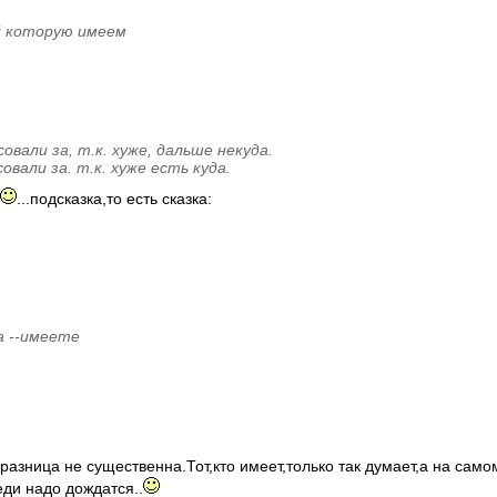
й которую имеем
вали за, т.к. хуже, дальше некуда.
али за. т.к. хуже есть куда.
...подсказка,то есть сказка:
а --имеете
разница не существенна.Тот,кто имеет,только так думает,а на само
еди надо дождатся..