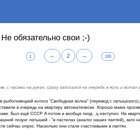
Не обязательно свои ;-)
←
2
→
1
180
м, с часами на руках, сразу записался на очередь в ясли и встал 
 в рыболовецкий колхоз "Свободная волна" (перевод с латышского),
ставили в очередь на квартиру автоматически. Хорошо мама просве
озже. Был ещё СССР. А потом и вообще пизд...ц наступил. Ни кварти
ашний лозунг латышей - "в пастелах (аналог наших лаптей), зато н
ти сейчас опрос. Насколько они стали счастливыми в лаптях.