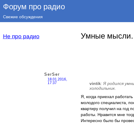
Форум про радио
Свежие обсуждения
Умные мысли. 
Не про радио
SerSer
18.01.2016,
vintik
: Я родился умны
17:37
холодильник.
Я, когда приехал работать
молодого специалиста, по
квартиру получил на год п
работы. Нравится мне тогд
Интересно было бы провес