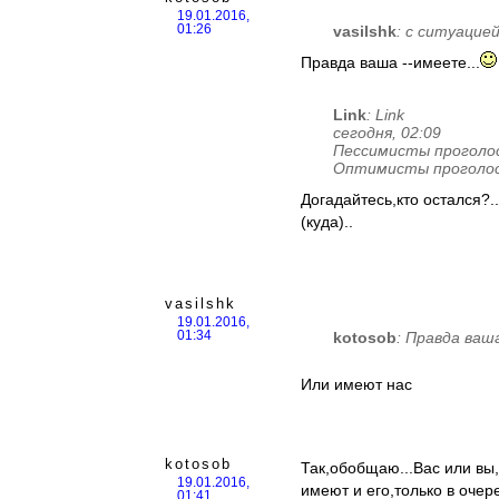
19.01.2016,
vasilshk
: с ситуацие
01:26
Правда ваша --имеете...
Link
: Link
сегодня, 02:09
Пессимисты проголосо
Оптимисты проголосов
Догадайтесь,кто остался?..
(куда)..
vasilshk
19.01.2016,
kotosob
: Правда ваш
01:34
Или имеют нас
kotosob
Так,обобщаю...Вас или вы,
19.01.2016,
имеют и его,только в очер
01:41