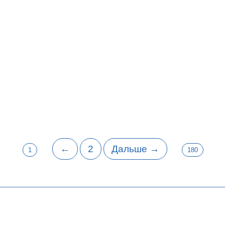
ю
←
2
Дальше →
1
180