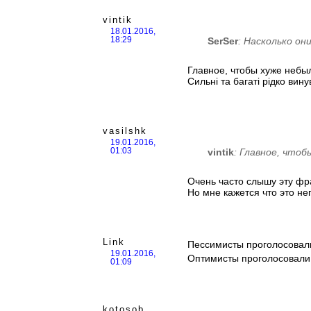
vintik
18.01.2016,
SerSer
: Насколько он
18:29
Главное, чтобы хуже небы
Сильні та багаті рідко вину
vasilshk
19.01.2016,
vintik
: Главное, чтоб
01:03
Очень часто слышу эту фр
Но мне кажется что это н
Link
Пессимисты проголосовали 
19.01.2016,
Оптимисты проголосовали за
01:09
kotosob