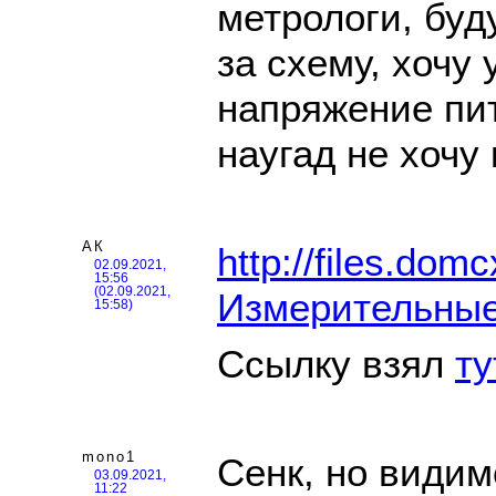
метрологи, буд
за схему, хочу
напряжение пит
наугад не хочу 
АК
http://files.dom
02.09.2021,
15:56
(02.09.2021,
Измерительные
15:58)
Ссылку взял
ту
mono1
Сенк, но види
03.09.2021,
11:22