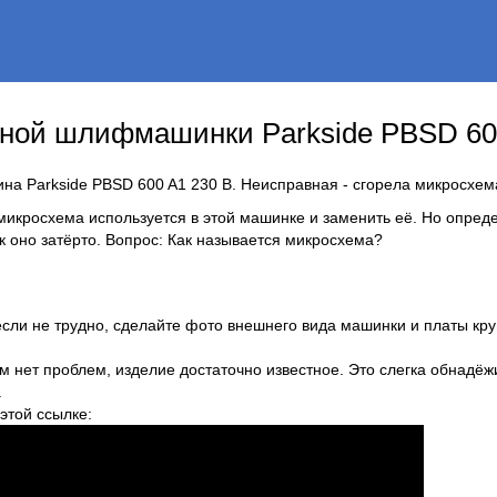
чной шлифмашинки Parkside PBSD 60
а Parkside PBSD 600 A1 230 В. Неисправная - сгорела микросхем
 микросхема используется в этой машинке и заменить её. Но опред
к оно затёрто. Вопрос: Как называется микросхема?
если не трудно, сделайте фото внешнего вида машинки и платы кру
м нет проблем, изделие достаточно известное. Это слегка обнадёж
.
 этой ссылке: