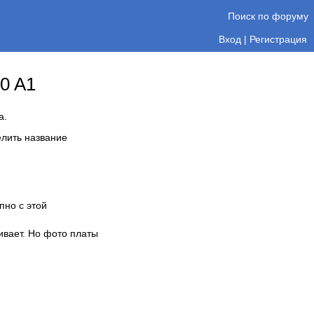
Поиск по форуму
Вход
|
Регистрация
0 A1
а.
елить название
пно с этой
ивает. Но фото платы