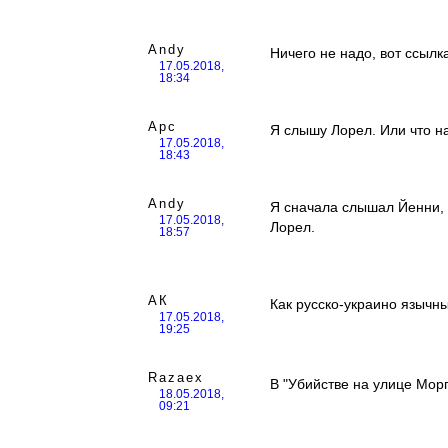
Andy
Ничего не надо, вот ссылка
17.05.2018,
18:34
Арс
Я слышу Лорел. Или что на
17.05.2018,
18:43
Andy
Я сначала слышал Йенни, 
17.05.2018,
Лорел.
18:57
АК
Как русско-украино язычны
17.05.2018,
19:25
Razaex
В "Убийстве на улице Мор
18.05.2018,
09:21