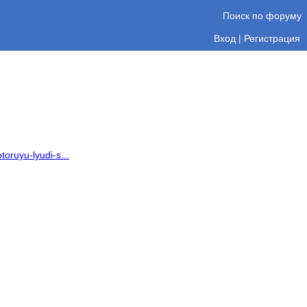
Поиск по форуму
Вход
|
Регистрация
toruyu-lyudi-s...