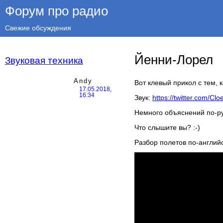
Форум про радио
Свежие обсуждения
Йенни-Лорел
Звуковая техника
Andy
Вот клевый прикол с тем, 
17.05.2018,
16:34
Звук:
https://twitter.com/C
Немного объяснений по-р
Что слышите вы? :-)
Разбор полетов по-английс