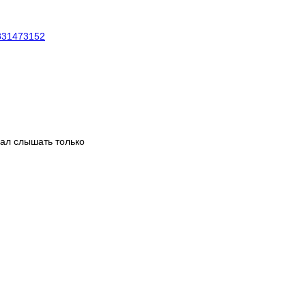
9831473152
чал слышать только