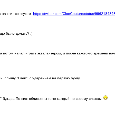
 на твит со звуком:
https://twitter.com/CloeCouture/status/99621848
до было делать? :)
а потом начал играть эквалайзером, и после какого-то времени на
й, слышу "Евей", с ударением на первую букву.
г" Эдгара По визг облизьяны тоже каждый по своему слышал