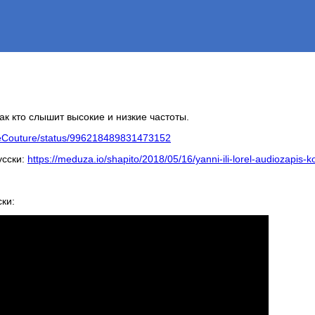
как кто слышит высокие и низкие частоты.
loeCouture/status/996218489831473152
усски:
https://meduza.io/shapito/2018/05/16/yanni-ili-lorel-audiozapis-ko
ки: