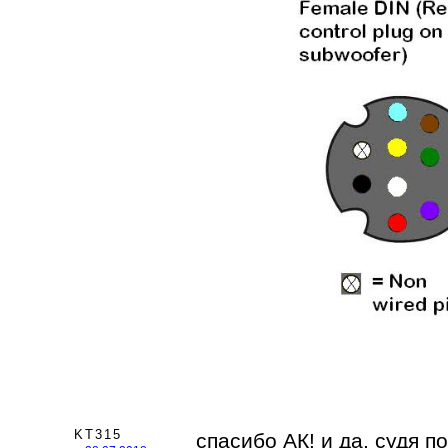
KT315
спасибо АК! и да, судя п