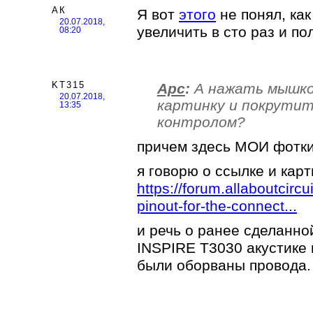
АК
Я вот
этого
не понял, ка
20.07.2018,
увеличить в сто раз и п
08:20
KT315
Арс
:
А нажать мышкой
20.07.2018,
картинку и покрутит
13:35
контролом?
причем здесь МОИ фотк
я говорю о ссылке и карт
https://forum.allaboutcirc
pinout-for-the-connect...
и речь о ранее сделанн
INSPIRE T3030 акустике в
были оборваны провода.