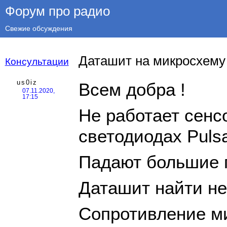
Форум про радио
Свежие обсуждения
Даташит на микросхем
Консультации
us0iz
Всем добра !
07.11.2020,
17:15
Не работает сенс
светодиодах Puls
Падают большие 
Даташит найти не 
Сопротивление ми