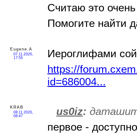
Считаю это очень
Помогите найти д
Eugene.A
Иероглифами сой
07.11.2020,
17:55
https://forum.cxem.
id=686004...
KRAB
us0iz
:
даташит 
08.11.2020,
08:47
первое - доступно,