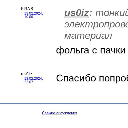
KRAB
us0iz
:
тонки
13.02.2024,
10:09
электропров
материал
фольга с пачки 
us0iz
Спасибо попро
13.02.2024,
22:07
Свежие обсуждения