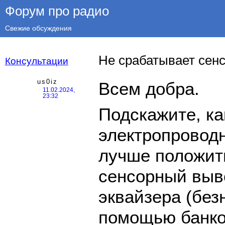
Форум про радио
Свежие обсуждения
Не срабатывает сенс
Консультации
us0iz
Всем добра.
11.02.2024,
23:32
Подскажите, ка
электропровод
лучше положить
сенсорный выв
эквайзера (без
помощью банков