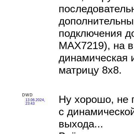
последовательн
дополнительны
подключения д
MAX7219), на в
динамическая 
матрицу 8х8.
DWD
Ну хорошо, не 
13.06.2024,
23:43
с динамическо
выхода...