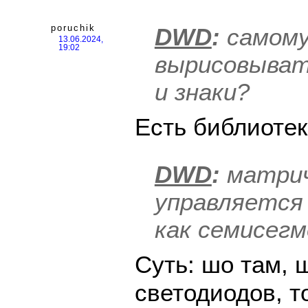
poruchik
DWD
:
самом
13.06.2024,
19:02
вырисовыват
и знаки?
Есть библиотек
DWD
:
матрич
управляется 
как семисег
Суть: шо там, 
светодиодов, т