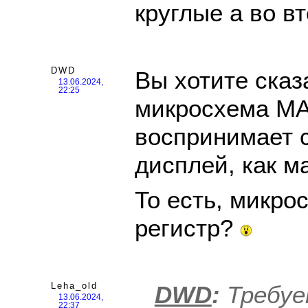
круглые а во в
DWD
Вы хотите сказа
13.06.2024,
22:25
микросхема M
воспринимает 
дисплей, как м
То есть, микро
регистр?
Leha_old
DWD
:
Требуе
13.06.2024,
22:37