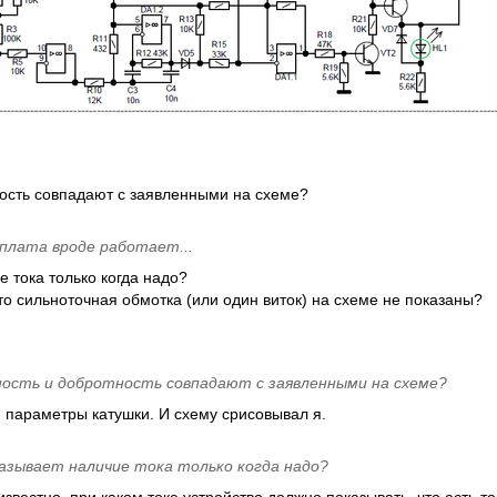
ность совпадают с заявленными на схеме?
плата вроде работает...
е тока только когда надо?
то сильноточная обмотка (или один виток) на схеме не показаны?
ость и добротность совпадают с заявленными на схеме?
параметры катушки. И схему срисовывал я.
азывает наличие тока только когда надо?
 известно, при каком токе устройство должно показывать, что есть 