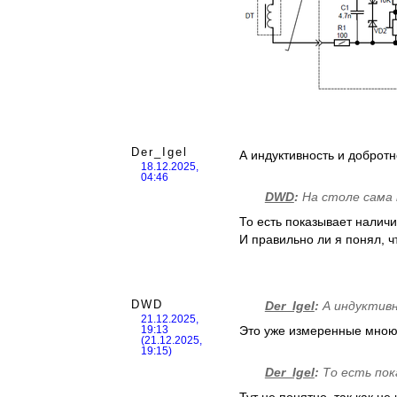
Der_Igel
А индуктивность и доброт
18.12.2025,
04:46
DWD
:
На столе сама 
То есть показывает наличи
И правильно ли я понял, ч
DWD
Der_Igel
:
А индуктивн
21.12.2025,
Это уже измеренные мною 
19:13
(21.12.2025,
19:15)
Der_Igel
:
То есть пок
Тут не понятно, так как не