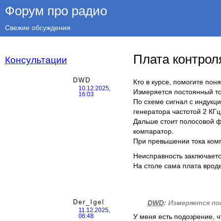
Форум про радио
Свежие обсуждения
Плата контрол
Консультации
DWD
Кто в курсе, помогите поня
10.12.2025,
Измеряется постоянный то
16:03
По схеме сигнал с индукц
генератора частотой 2 КГц
Дальше стоит полосовой ф
компаратор.
При превышении тока ком
Неисправность заключается 
На столе сама плата вроде
Der_Igel
DWD
:
Измеряется по
11.12.2025,
У меня есть подозрение, ч
06:48