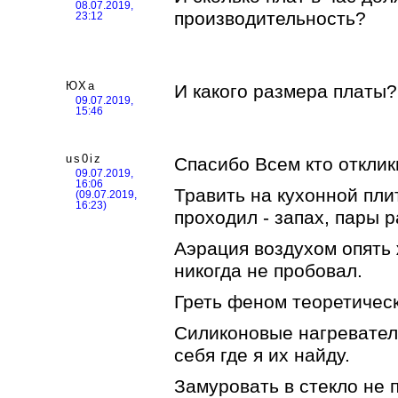
08.07.2019,
производительность?
23:12
ЮХа
И какого размера платы?
09.07.2019,
15:46
us0iz
Спасибо Всем кто отклик
09.07.2019,
16:06
Травить на кухонной пли
(09.07.2019,
16:23)
проходил - запах, пары 
Аэрация воздухом опять 
никогда не пробовал.
Греть феном теоретическ
Силиконовые нагревател
себя где я их найду.
Замуровать в стекло не 