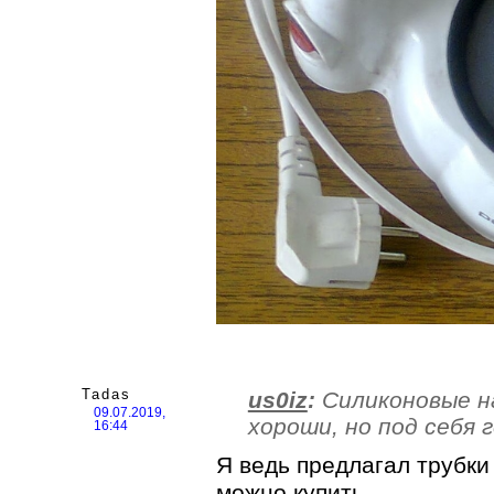
Tadas
us0iz
:
Силиконовые н
09.07.2019,
хороши, но под себя г
16:44
Я ведь предлагал трубки
можно купить.