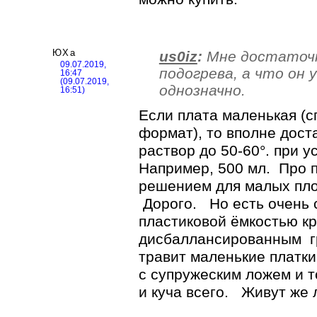
ЮХа
us0iz
:
Мне достаточн
09.07.2019,
подогрева, а что он 
16:47
(09.07.2019,
однозначно.
16:51)
Если плата маленькая (с
формат), то вполне дост
раствор до 50-60°. при 
Например, 500 мл. Про
решением для малых пло
Дорого. Но есть очень
пластиковой ёмкостью кр
дисбаллансированным гр
травит маленькие платки
с супружеским ложем и т
и куча всего. Живут же 