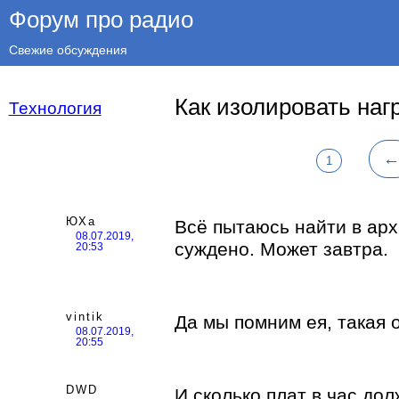
Форум про радио
Свежие обсуждения
Как изолировать наг
Технология
1
ЮХа
Всё пытаюсь найти в ар
08.07.2019,
суждено. Может завтра.
20:53
vintik
Да мы помним ея, такая о
08.07.2019,
20:55
DWD
И сколько плат в час до