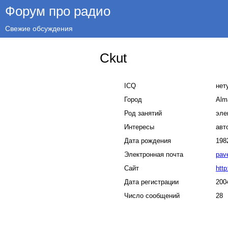
Форум про радио
Свежие обсуждения
Ckut
ICQ
нет
Город
Alm
Род занятий
эле
Интересы
авт
Дата рождения
198
Электронная почта
pav
Сайт
http
Дата регистрации
200
Число сообщений
28