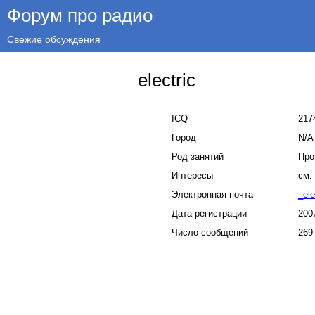
Форум про радио
Свежие обсуждения
electric
ICQ
217
Город
N/A
Род занятий
Про
Интересы
см.
Электронная почта
_ele
Дата регистрации
200
Число сообщений
269