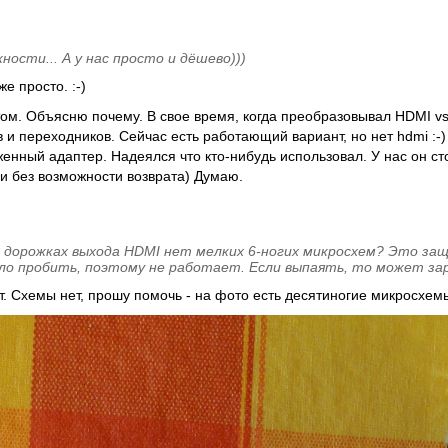
ности... А у нас просто и дёшево)))
же просто. :-)
ом. Объясню почему. В свое время, когда преобразовывал HDMI v
 и переходников. Сейчас есть работающий вариант, но нет hdmi :-
енный адаптер. Надеялся что кто-нибудь использовал. У нас он ст
о и без возможности возврата) Думаю.
 дорожках выхода HDMI нет мелких 6-ногих микросхем? Это за
ло пробить, поэтому не работает. Если выпаять, то может за
. Схемы нет, прошу помочь - на фото есть десятиногие микросхем