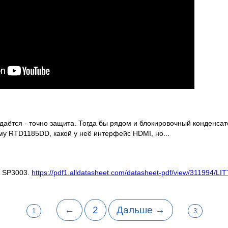
даётся - точно защита. Тогда бы рядом и блокировочный конденсат
му RTD1185DD, какой у неё интерфейс HDMI, но...
ы SP3003.
https://pdf1.alldatasheet.com/datasheet-pdf/view/311994/
←
2
Дальше →
1
3