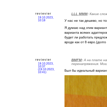
revievier
LLL MMM
:
Какие слож
19.10.2023,
У нас не так дешево, но то
10:18
Я думаю над этим вариант
варианта всяких адаптеров
будет ли работать предлож
вроде как от 8 евро.(долг
revievier
BMFM
:
А на плате на
перенапряжения. Мог
19.10.2023,
10:37
(19.10.2023,
Был бы идеальный вариант
10:41)