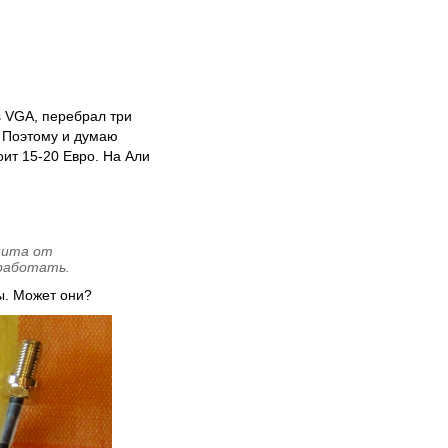
s VGA, перебрал три
) Поэтому и думаю
оит 15-20 Евро. На Али
щита от
работать.
ы. Может они?