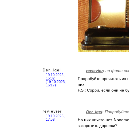
Der_Igel
revievier
:
на фото ес
19.10.2023,
Попробуйте прочитать их н
15:32
(19.10.2023,
них.
16:17)
P.S.: Сорри, если они не 
revievier
Der_Igel
:
Попробуйте 
19.10.2023,
На них ничего нет. Noname
17:58
закоротить дорожки?