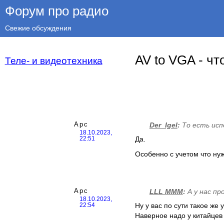
Форум про радио
Свежие обсуждения
AV to VGA - ч
Теле- и видеотехника
Арс
Der_Igel
:
То есть исп
18.10.2023,
Да.
22:51
Особенно с учетом что нуж
Арс
LLL MMM
:
А у нас пр
18.10.2023,
Ну у вас по сути такое же 
22:54
Наверное надо у китайцев 