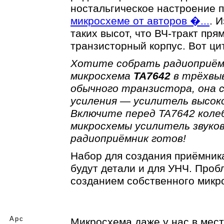
ностальгическое настроение 
микросхеме от авторов �...
. 
таких высот, что ВЧ-тракт пр
транзисторный корпус. Вот ци
Хотите собрать радиоприёмн
микросхема
TA7642
в трёхвыв
обычного транзистора, она
усиления — усилитель высо
Включите перед TA7642 коле
микросхемы усилитель звуко
радиоприёмник готов!
Набор для создания приёмника
будут детали и для УНЧ. Про
созданием собственного микр
Арс
Микросхема даже у нас в мест