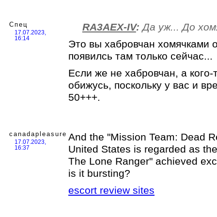
Спец
RA3AEX-IV
:
Да уж... До хом
17.07.2023,
16:14
Это вы хабровчан хомячками о
появилсь там только сейчас...
Если же не хабровчан, а кого-
обижусь, поскольку у вас и вр
50+++.
canadapleasure
And the "Mission Team: Dead Re
17.07.2023,
United States is regarded as th
16:37
The Lone Ranger" achieved excel
is it bursting?
escort review sites