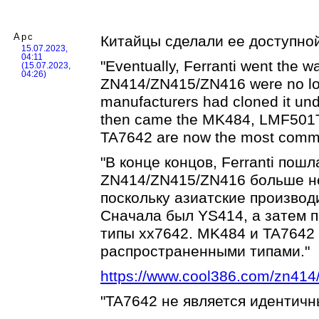
Арс
Китайцы сделали ее доступно
15.07.2023,
04:11
"Eventually, Ferranti went the
(15.07.2023,
04:26)
ZN414/ZN415/ZN416 were no long
manufacturers had cloned it und
then came the MK484, LMF501T,
TA7642 are now the most comm
"В конце концов, Ferranti пош
ZN414/ZN415/ZN416 больше не
поскольку азиатские производ
Сначала был YS414, а затем 
типы xx7642. MK484 и TA7642
распространенными типами."
https://www.cool386.com/zn414
"TA7642 не является идентич