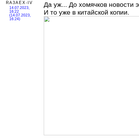
RA3AEX-IV
Да уж... До хомячков новости 
14.07.2023,
И то уже в китайской копии.
16:22
(14.07.2023,
16:24)