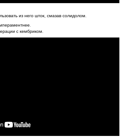
ьзовать из него шток, смазав солидолом.
емпераментнее.
перации с кембриком.