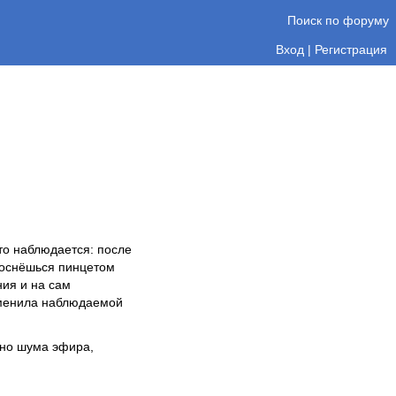
Поиск по форуму
Вход
|
Регистрация
что наблюдается: после
коснёшься пинцетом
ния и на сам
зменила наблюдаемой
 но шума эфира,