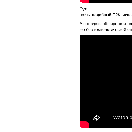
Суть:
найти подобный П2К, испол
А вот здесь обширнее и т
Но без технологической о