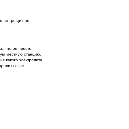
е не трещит, не
ь, что он просто
ную местную станцию,
ие какого электролита
тролит возле