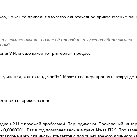
ала, но как её приводит в чувство одноточечное прикосновение пи
л с самого начала, но как её приводит в чувство одноточечное
етом?
ения? Или ещё какой-то триггерный процесс
единения, контакта где-либо? Может, всё перепропаять вокруг дет
контакты переключателя
идиан-211 с похожей проблемой. Периодически. Прекрасный, инте
- 0,0000001. Раз в год помирает весь ам-тракт. Из-за П2К. Про зам
олбаллона abro для чистки контактов с помощью тонкого длинного 