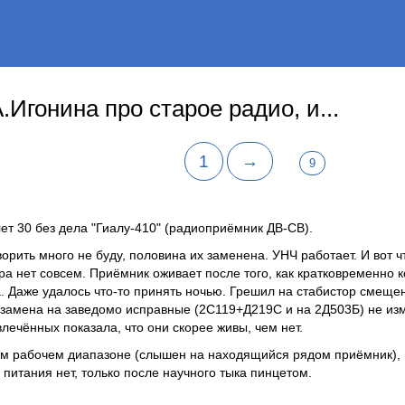
Игонина про старое радио, и...
1
→
9
т 30 без дела "Гиалу-410" (радиоприёмник ДВ-СВ).
орить много не буду, половина их заменена. УНЧ работает. И вот 
а нет совсем. Приёмник оживает после того, как кратковременно 
а. Даже удалось что-то принять ночью. Грешил на стабистор смеще
о замена на заведомо исправные (2С119+Д219С и на 2Д503Б) не и
влечённых показала, что они скорее живы, чем нет.
ём рабочем диапазоне (слышен на находящийся рядом приёмник),
питания нет, только после научного тыка пинцетом.