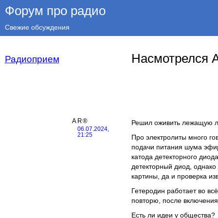
Форум про радио
Свежие обсуждения
Насмотрелся А.
Радиоприем
AR®
Решил оживить лежащую ле
06.07.2024,
21:25
Про электролиты много гов
подачи питания шума эфир
катода детекторного диод
детекторный диод, однак
картины, да и проверка из
Гетеродин работает во вс
повторю, после включения 
Есть ли идеи у общества?