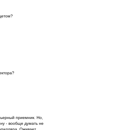
нцетом?
ектора?
рьерный приемник. Но,
ену - вообще думать не
капилляра. Оживает