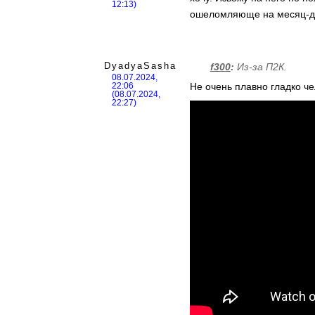
12:13)
ошеломляюще на месяц-дв
DyadyaSasha
f300
:
Из-за П2К.
08.07.2024,
Не очень плавно гладко че
22:06
(08.07.2024,
22:27)