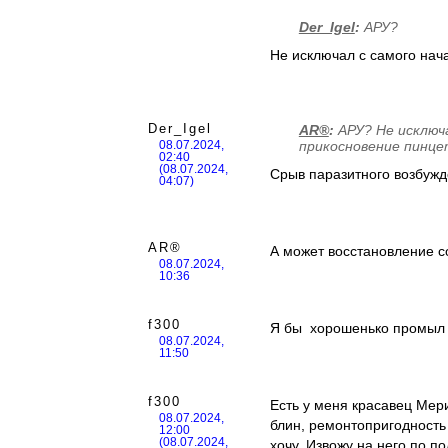
Der_Igel
:
АРУ?
Не исключал с самого нач
Der_Igel
AR®
:
АРУ? Не исключа
прикосновение пинц
08.07.2024,
02:40
(08.07.2024,
Срыв паразитного возбужд
04:07)
AR®
А может восстановление со
08.07.2024,
10:36
f300
Я бы хорошенько промыл 
08.07.2024,
11:50
f300
Есть у меня красавец Мер
08.07.2024,
блин, ремонтопригодность 
12:00
(08.07.2024,
хочу. Извожу на него по п