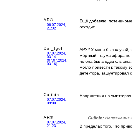
AR®
Ещё добавлю: потенциомет
06.07.2024,
отходит.
21:32
Der_Igel
АРУ? У меня был случай, с
07.07.2024,
мёртвый - шума эфира не 
03:14
(07.07.2024,
но она была едва слышна.
03:16)
могло привести к такому 
детектора, зашунтировал 
Culibin
Напряжения на эмиттерах 
07.07.2024,
09:00
AR®
Culibin
:
Напряжения н
07.07.2024,
В пределах того, что прив
21:23