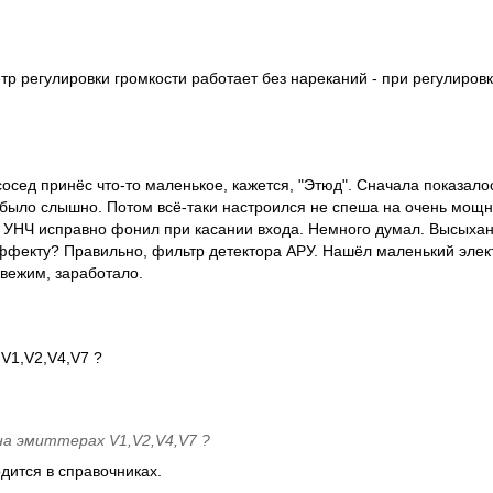
р регулировки громкости работает без нареканий - при регулировк
осед принёс что-то маленькое, кажется, "Этюд". Сначала показалос
было слышно. Потом всё-таки настроился не спеша на очень мощ
 УНЧ исправно фонил при касании входа. Немного думал. Высыхан
эффекту? Правильно, фильтр детектора АРУ. Нашёл маленький элек
свежим, заработало.
V1,V2,V4,V7 ?
а эмиттерах V1,V2,V4,V7 ?
одится в справочниках.