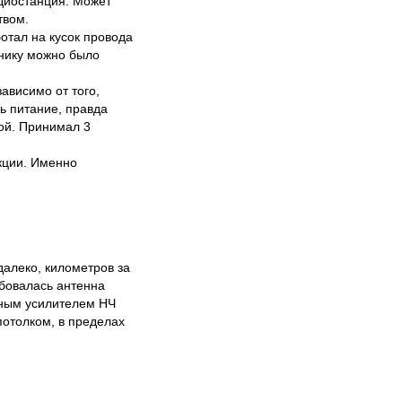
адиостанция. Может
твом.
отал на кусок провода
мнику можно было
ависимо от того,
ь питание, правда
ой. Принимал 3
кции. Именно
алеко, километров за
ебовалась антенна
дным усилителем НЧ
потолком, в пределах