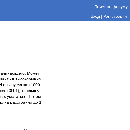
Поиск по форуму
Вход
|
Регистрация
 начинающего. Может
иант - в высокоомных
Н слышу сигнал 1000
вал ЗП-1), то слышу
ких умотаться. Потом
ло на расстоянии до 1