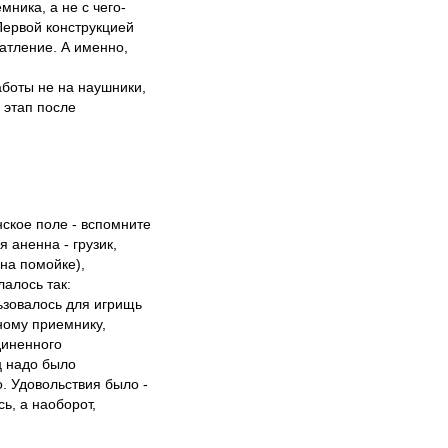
ника, а не с чего-
 Первой конструкцией
атление. А именно,
боты не на наушники,
 этап после
нское поле - вспомните
я аненна - грузик,
на помойке),
лалось так:
льзовалось для игрищь
ному приемнику,
диненного
ц надо было
о. Удовольствия было -
ь, а наоборот,