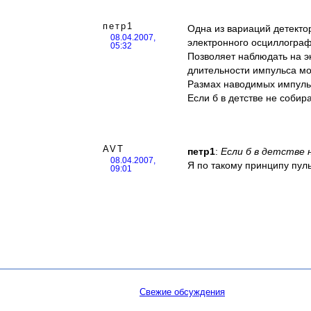
петр1
Одна из вариаций детекто
08.04.2007,
электронного осциллограф
05:32
Позволяет наблюдать на 
длительности импульса мо
Размах наводимых импульс
Если б в детстве не собир
AVT
петр1
:
Если б в детстве 
08.04.2007,
Я по такому принципу пуль
09:01
Свежие обсуждения