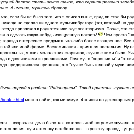
рукцией должно стать нечто такое, что гарантированно зараб
ние. А именно, мультивибратор.
о, что, если бы не было того, что я описал выше, вряд ли стал бы 
 никогда не сделал ни одного мультивибратора (тот, который на дв
всегда привлекал к радиотехнике вкус авантюризма. Позже, это ст
 можно сделать какую-нибудь изощренную пакость!
Чем просто "на
 гораздо интереснее придумать что-либо более изощренное. Все м
 в той или иной форме. Воспоминания - приятная ностальгия. Ну н
правильных, этаких малолетних старичков, скучно с ними было. Уч
сегда с двоечниками и троечниками. Почему-то "хорошисты" и "отли
гда придерживался принципа, что "лучше быть головой у мухи, чем 
ыть первой в разделе "Радиоприем". Такой приемник -лучшее н
ru/book_r.html
можно найти, как минимум, 4 книжки по детекторным
ня ... взорвался. дело было так. хотелось чтоб погромче звучало.
е отопления. ну и антеннку естебственно... в розетку провод. тут 