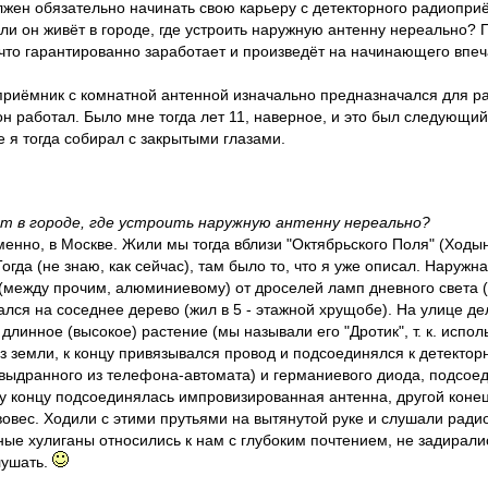
жен обязательно начинать свою карьеру с детекторного радиоприём
сли он живёт в городе, где устроить наружную антенну нереально?
 что гарантированно заработает и произведёт на начинающего впеч
риёмник с комнатной антенной изначально предназначался для ра
н работал. Было мне тогда лет 11, наверное, и это был следующий
 я тогда собирал с закрытыми глазами.
ёт в городе, где устроить наружную антенну нереально?
именно, в Москве. Жили мы тогда вблизи "Октябрьского Поля" (Ходы
гда (не знаю, как сейчас), там было то, что я уже описал. Наружна
(между прочим, алюминиевому) от дроселей ламп дневного света (
лся на соседнее дерево (жил в 5 - этажной хрущобе). На улице де
длинное (высокое) растение (мы называли его "Дротик", т. к. испо
з земли, к концу привязывался провод и подсоединялся к детектор
выдранного из телефона-автомата) и германиевого диода, подсое
у концу подсоединялась импровизированная антенна, другой коне
вовес. Ходили с этими прутьями на вытянутой руке и слушали ради
ые хулиганы относились к нам с глубоким почтением, не задиралис
лушать.