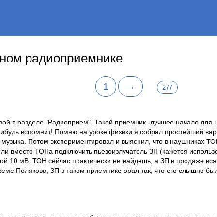
рном радиоприемнике
1
→
277
вой в разделе "Радиоприем". Такой приемник -лучшее начало для
нибудь вспомнит! Помню на уроке физики я собрал простейший вар
музыка. Потом экспериментировал и выяснил, что в наушниках ТО
сли вместо ТОНа подключить пьезоизлучатель ЗП (кажется использо
ой 10 мВ. ТОН сейчас практически не найдешь, а ЗП в продаже вся
хеме Полякова, ЗП в таком приемнике орал так, что его слышно бы