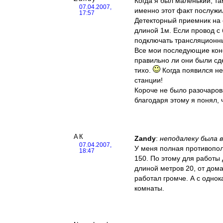
Когда я был маленький, т
07.04.2007,
именно этот факт послуж
17:57
Детекторный приемник на 
длиной 1м. Если провод с
подключать трансляционны
Все мои последующие конс
правильно ли они были с
тихо.
Когда появился не
станции!
Короче не было разочаров
благодаря этому я понял, ч
АК
Zandy
:
неподалеку была 
07.04.2007,
У меня полная противопол
18:47
150. По этому для работы
длиной метров 20, от дом
работал громче. А с одно
комнаты.