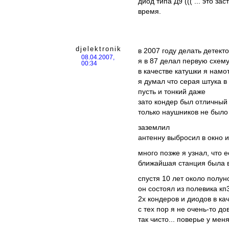
диод типа Д9 ((( ... это 
время.
djelektronik
в 2007 году делать детек
08.04.2007,
я в 87 делал первую схем
00:34
в качестве катушки я нам
я думал что серая штука в
пусть и тонкий даже
зато кондер был отличный
только наушников не было
заземлил
антенну выбросил в окно 
много позже я узнал, что 
ближайшая станция была в
спустя 10 лет около полун
он состоял из полевика кп
2х кондеров и диодов в к
с тех пор я не очень-то 
так чисто... поверье у мен