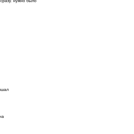
 сразу. нужно было
лышал
на