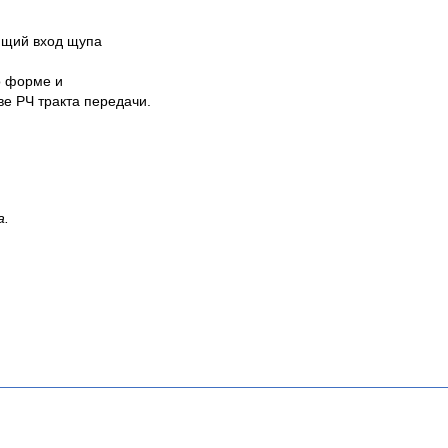
ующий вход щупа
о форме и
е РЧ тракта передачи.
а.