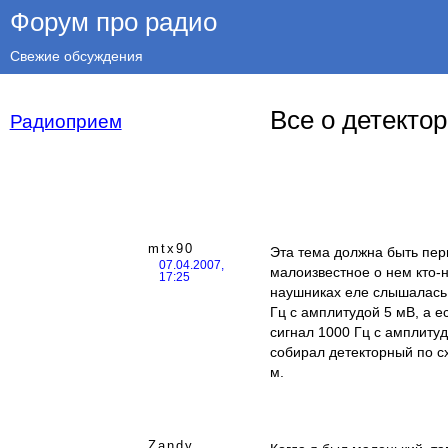
Форум про радио
Свежие обсуждения
Все о детекто
Радиоприем
mtx90
Эта тема должна быть пер
07.04.2007,
малоизвестное о нем кто-
17:25
наушниках еле слышалась 
Гц с амплитудой 5 мВ, а е
сигнал 1000 Гц с амплитуд
собирал детекторный по с
м.
Zandy