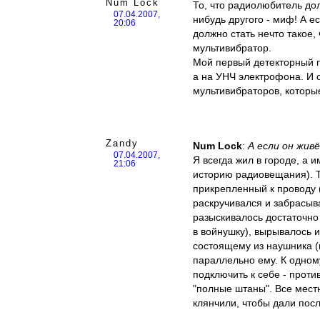
Num Lock
То, что радиолюбитель дол
07.04.2007,
нибудь другого - миф! А е
20:06
должно стать нечто такое,
мультивибратор.
Мой первый детекторный п
а на УНЧ электрофона. И о
мультивибраторов, которые
Zandy
Num Lock
:
А если он жив
07.04.2007,
Я всегда жил в городе, а 
21:06
историю радиовещания). То
прикрепленный к проводу 
раскручивался и забрасыва
разыскивалось достаточно 
в войнушку), вырывалось и
состоящему из наушника (
параллельно ему. К одном
подключить к себе - проти
"полные штаны". Все местн
клянчили, чтобы дали пос