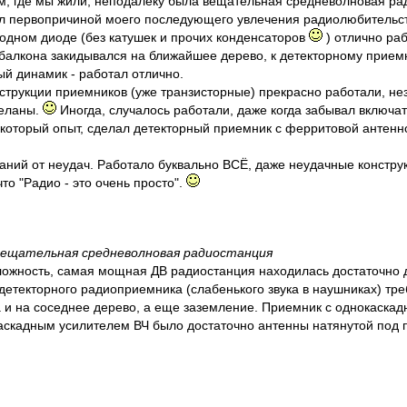
ам, где мы жили, неподалеку была вещательная средневолновая р
ил первопричиной моего последующего увлечения радиолюбительс
одном диоде (без катушек и прочих конденсаторов
) отлично раб
 балкона закидывался на ближайшее дерево, к детекторному прие
й динамик - работал отлично.
трукции приемников (уже транзисторные) прекрасно работали, нез
деланы.
Иногда, случалось работали, даже когда забывал включат
который опыт, сделал детекторный приемник с ферритовой антенн
аний от неудач. Работало буквально ВСЁ, даже неудачные констру
то "Радио - это очень просто".
вещательная средневолновая радиостанция
ожность, самая мощная ДВ радиостанция находилась достаточно д
 детекторного радиоприемника (слабенького звука в наушниках) тр
а и на соседнее дерево, а еще заземление. Приемник с однокаска
каскадным усилителем ВЧ было достаточно антенны натянутой под 