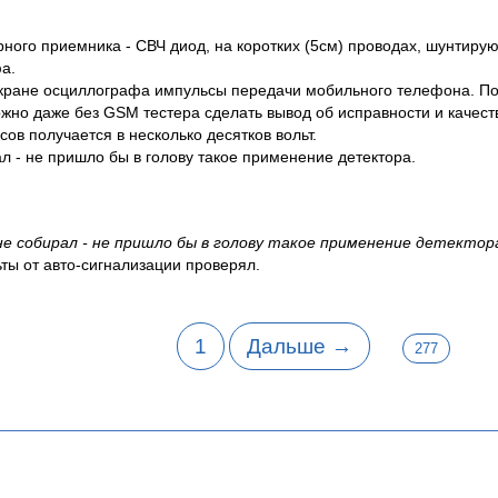
рного приемника - СВЧ диод, на коротких (5см) проводах, шунтир
а.
экране осциллографа импульсы передачи мобильного телефона. П
жно даже без GSM тестера сделать вывод об исправности и качеств
ов получается в несколько десятков вольт.
ал - не пришло бы в голову такое применение детектора.
не собирал - не пришло бы в голову такое применение детектор
ты от авто-сигнализации проверял.
1
Дальше →
277