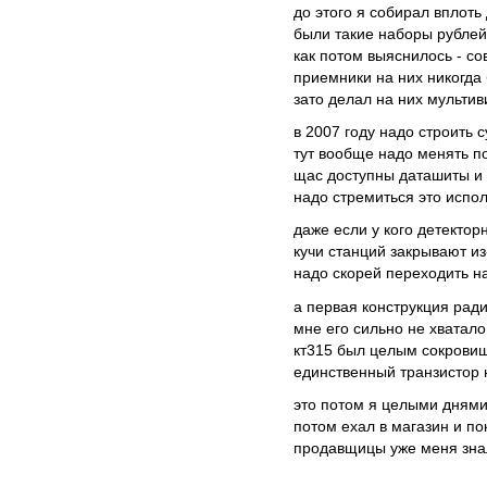
до этого я собирал вплоть
были такие наборы рублей
как потом выяснилось - со
приемники на них никогда 
зато делал на них мульти
в 2007 году надо строить
тут вообще надо менять п
щас доступны даташиты и
надо стремиться это испол
даже если у кого детектор
кучи станций закрывают и
надо скорей переходить н
а первая конструкция рад
мне его сильно не хватал
кт315 был целым сокрови
единственный транзистор 
это потом я целыми днями
потом ехал в магазин и п
продавщицы уже меня зна