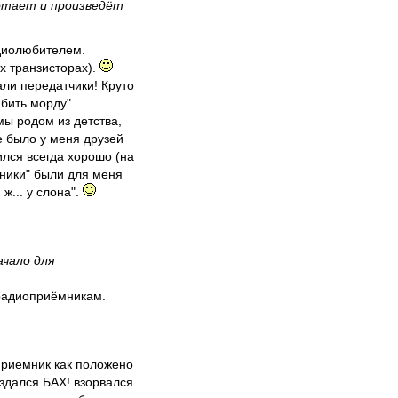
отает и произведёт
радиолюбителем.
ух транзисторах).
али передатчики! Круто
бить морду"
ы родом из детства,
е было у меня друзей
ился всегда хорошо (на
чники" были для меня
ж... у слона".
ачало для
 радиоприёмникам.
 приемник как положено
раздался БАХ! взорвался