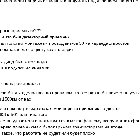
заставило меня напрячь извилины и подумать над явлением. понял не
торные приемники???
у и это был детекторный приемник
отал толстый монтажный провод витков 30 на карандаш простой
 нем такая же по цвету как и феррит
 и диод был какой надо
 и я подключил динамик
и очень расстроился
если бы я и сделал все по правилам, то все равно бы ничего не ус
 1500км от нас
очи наконец-то заработал мой первый приемник на дв и св
303 кт501 или типа того
ачестве удвоителя и подключался к микрофонному входу магнитофо
доверяю приемникам с биполярными транзисторами на входе
я такое, что работать не будет или будет плохо