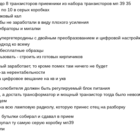
 до 8 транзисторов приемники из набора транзисторов мп 39 35
 по 10 в серых коробках
вковый кал
бы не заработали в виду плохого усиления
вибраторы и мигалки
 супергетеродины с двойным преобразованием и цифровой настрой
одход ко всему
 бесплатные образцы
ьзовать - строить из готовых кирпичиков
ный заработает, то кроме помех там ничего не будет
з-за нерентабельности
а цифровое вещание на кв и укв
иолюбителя должен быть регулируемый блок питания
о, а достать трансформатор и мощный транзистор тогда было нево
щем
на всю ламповую радиолу, которую принес отец на разборку
 бутылки собирал и сдавал в прием
окупал ту самую серую коробку мп39
ли