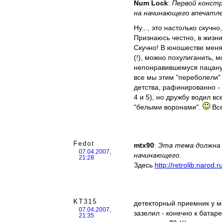
Num Lock
:
Первой конст
на начинающего впечатле
Ну..., это настолько скучн
Признаюсь честно, в жизни
Скучно! В юношестве меня 
(!), можно похулиганить,
непонравившемуся пацану,
все мы этим "переболели"
детства, рафинированно - 
4 и 5), но дружбу водил в
"белыми воронами".
Все
Fedot
mtx90
:
Эта тема должна б
07.04.2007,
начинающего.
21:28
Здесь
http://retrolib.narod.
KT315
детекторный приемник у ме
07.04.2007,
зазелил - конечно к батаре
21:35