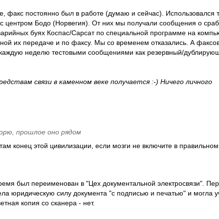
е, факс постоянно был в работе (думаю и сейчас). Использовался 
с центром Бодо (Норвегия). От них мы получали сообщения о сра
варийных буях Коспас/Сарсат по специальной программе на комп
ной их передаче и по факсу. Мы со временем отказались. А факсо
 каждую неделю тестовыми сообщениями как резервный/дублирую
едствам связи в каменном веке получается :-) Ничего личного
ворю, прошлое оно рядом
 там конец этой цивилизации, если мозги не включите в правильно
ремя был переименован в "Цех документальной электросвязи". Пер
а юридическую силу документа "с подписью и печатью" и могла у
етная копия со сканера - нет.