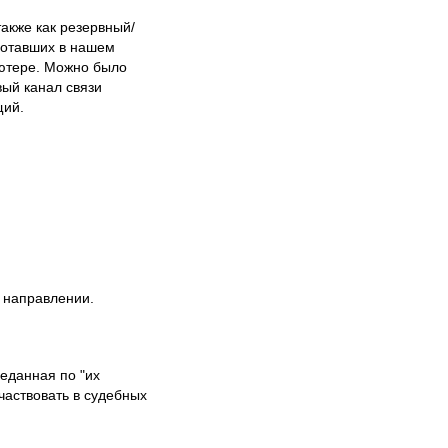
также как резервный/
ботавших в нашем
ьютере. Можно было
вый канал связи
щий.
м направлении.
еданная по "их
частвовать в судебных