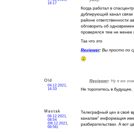
16:17
Когда работал в спасцентр
дублирующий канал связи 
районе ответственности а
обговорить об одновремен
проверялся тем не менее
Так что это
Reviewer
:
Вы просто по ср
Old
Reviewer
:
Ну я же го
04.12.2021,
Не торопитесь в будущее,
16:33
Mastak
Телеграфный цех в своё в
06.12.2021,
каналам" информация имел
08:54
(06.12.2021,
разбирательствах. А вот цв
08:56)