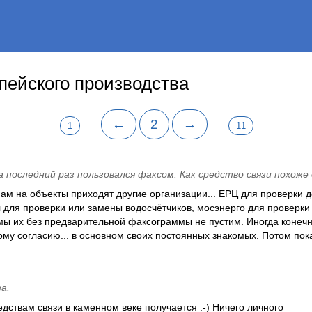
пейского производства
←
2
→
1
11
 последний раз пользовался факсом. Как средство связи похоже
к нам на объекты приходят другие организации... ЕРЦ для проверки
л для проверки или замены водосчётчиков, мосэнерго для проверки
 мы их без предварительной факсограммы не пустим. Иногда конеч
му согласию... в основном своих постоянных знакомых. Потом пок
а.
редствам связи в каменном веке получается :-) Ничего личного