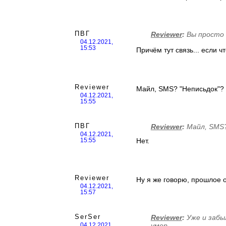
ПВГ
Reviewer
:
Вы просто 
04.12.2021,
15:53
Причём тут связь... если 
Reviewer
Майл, SMS? "Неписьдок"?
04.12.2021,
15:55
ПВГ
Reviewer
:
Майл, SMS?
04.12.2021,
Нет.
15:55
Reviewer
Ну я же говорю, прошлое 
04.12.2021,
15:57
SerSer
Reviewer
:
Уже и забыл
умер.
04.12.2021,