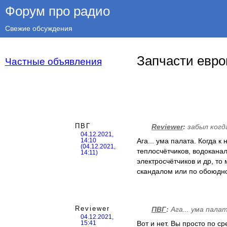
Форум про радио
Свежие обсуждения
Запчасти евро
Частные объявления
ПВГ
Reviewer
:
забыл когда
04.12.2021,
Ага... ума палата. Когда 
14:10
(04.12.2021,
теплосчётчиков, водокана
14:11)
электросчётчиков и др, то
скандалом или по обоюдно
Reviewer
ПВГ
:
Ага... ума палат
04.12.2021,
Вот и нет. Вы просто по с
15:41