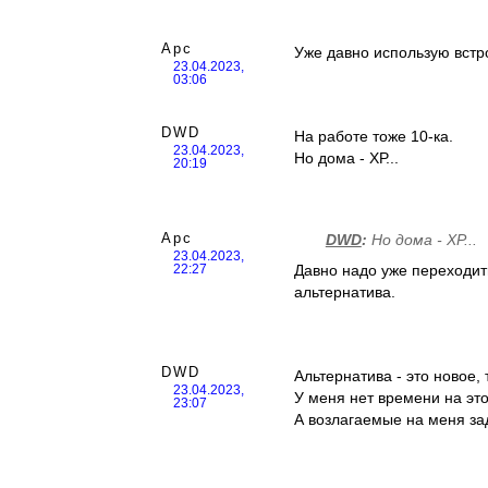
Арс
Уже давно использую встро
23.04.2023,
03:06
DWD
На работе тоже 10-ка.
23.04.2023,
Но дома - ХР...
20:19
Арс
DWD
:
Но дома - ХР...
23.04.2023,
Давно надо уже переходить 
22:27
альтернатива.
DWD
Альтернатива - это новое
23.04.2023,
У меня нет времени на это.
23:07
А возлагаемые на меня за