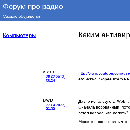
Форум про радио
Свежие обсуждения
Каким антивир
Компьютеры
viczai
http://www.youtube.com/use
25.02.2013,
его искал, скорее всего н
08:24
DWD
Давно использую DrWeb...
22.04.2023,
Сначала ворованный, потом
21:32
встал вопрос, что делать?
Можете посоветовать что 