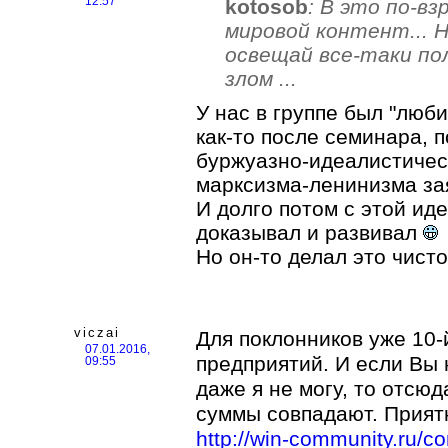
kotosob
: В это по-в
12:57
мировой контент... 
освещай все-таки по
злом ...
У нас в группе был "люб
как-то после семинара, 
буржуазно-идеалистичес
марксизма-ленинизма зая
И долго потом с этой ид
доказывал и развивал
Но он-то делал это чист
viczai
Для поклонников уже 10-
07.01.2016,
предприятий. И если Вы 
09:55
даже я не могу, то отсю
суммы совпадают. Прият
http://win-community.ru/