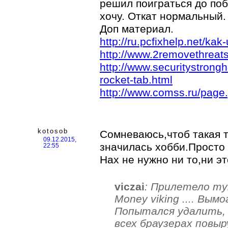
решил поиграться до по
хочу. Откат нормальный.
Доп материал.
http://ru.pcfixhelp.net/kak
http://www.2removethreats
http://www.securitystrong
rocket-tab.html
http://www.comss.ru/page
kotosob
Сомневаюсь,чтоб такая 
09.12.2015,
значилась хобби.Просто 
22:55
Нах не нужно ни то,ни э
viczai
: Прилетело тут
Money viking .... Вым
Попытался удалить,
всех браузерах повы