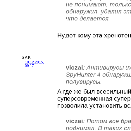
не понимают, только
обнаружил, удалил э
что делается.
Ну,вот кому эта хреноте
SAK
10.12.2015,
viczai
: Антивирусы и
09:17
SpyHunter 4 обнаружи
полувирусы.
А где же был всесильны
суперсовременная супер
позволила установить в
viczai
: Потом все бр
поднимал. В таких сл