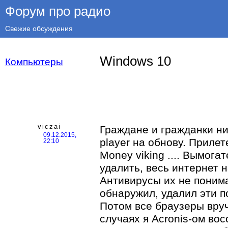
Форум про радио
Свежие обсуждения
Windows 10
Компьютеры
viczai
Граждане и гражданки ни
09.12.2015,
player на обнову. Прилете
22:10
Money viking .... Вымога
удалить, весь интернет 
Антивирусы их не понима
обнаружил, удалил эти п
Потом все браузеры вру
случаях я Acronis-ом вос