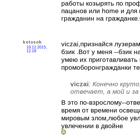
работы козырять по проф
пацанов или home и для
гражданин на гражданке.
kotosob
viczai,признайся лузера
10.12.2015,
бзик .Вот у меня --бзик н
12:18
умею их приготавливать 
промоборонгражданки теб
viczai
: Конечно круто
отвечает, а мой и за
В это по-взрослому--отве
время от времени освеща
мировым злом,любое увл
увлечении в двойне