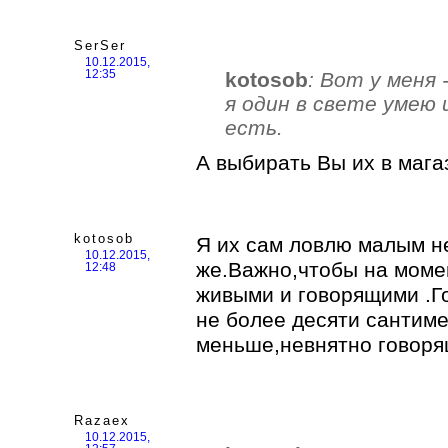
SerSer
10.12.2015,
kotosob
: Вот у меня 
12:35
я один в свете умею
есть.
А выбирать Вы их в мага
kotosob
Я их сам ловлю малым н
10.12.2015,
же.Важно,чтобы на момен
12:48
живыми и говорящими .Г
не более десяти сантим
меньше,невнятно говоря
Razaex
10.12.2015,