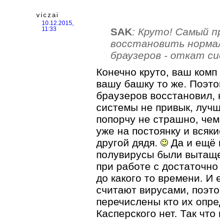
viczai
10.12.2015,
SAK
: Круто! Самый 
11:33
восстановить норма
браузеров - откат с
Конечно круто, ваш комп 
вашу башку то же. Поэто
браузеров восстановил,
системы не привык, лучш
попорчу не страшно, чем
уже на постоянку и вся
другой дядя.
Да и ещё 
полувирусы были вытаще
при работе с достаточно
до какого то времени. И
считают вирусами, поэто
перечислены кто их опре
Касперского нет. Так что