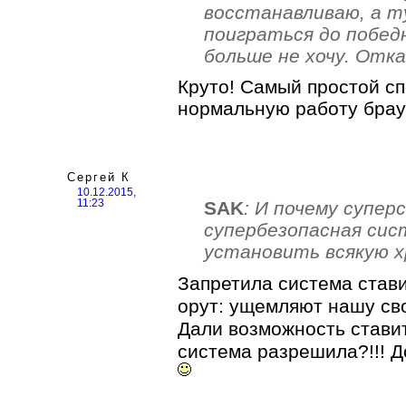
восстанавливаю, а 
поиграться до побед
больше не хочу. Отк
Круто! Самый простой с
нормальную работу брауз
Сергей К
10.12.2015,
SAK
: И почему супер
11:23
супербезопасная сис
установить всякую х
Запретила система стави
орут: ущемляют нашу сво
Дали возможность ставит
система разрешила?!!! Д