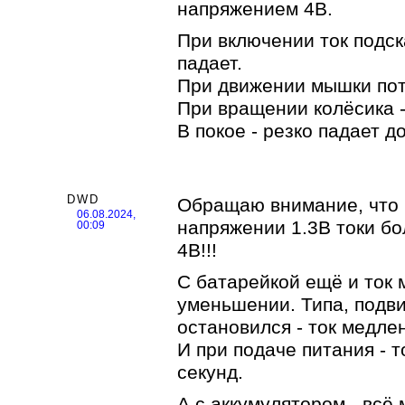
напряжением 4В.
При включении ток подск
падает.
При движении мышки потр
При вращении колёсика - 
В покое - резко падает до 
DWD
Обращаю внимание, что 
06.08.2024,
напряжении 1.3В токи бо
00:09
4В!!!
С батарейкой ещё и ток 
уменьшении. Типа, подв
остановился - ток медлен
И при подаче питания - 
секунд.
А с аккумулятором - всё