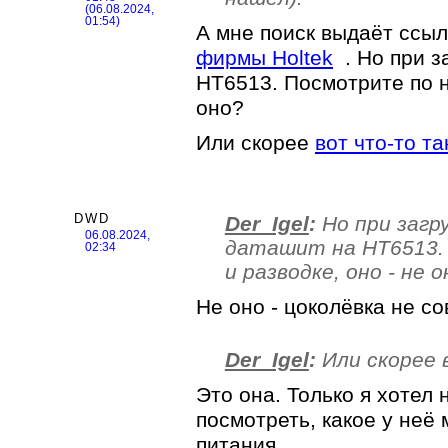
(06.08.2024,
01:54)
А мне поиск выдаёт ссы
фирмы Holtek
. Но при з
HT6513. Посмотрите по н
оно?
Или скорее
вот что-то т
DWD
Der_Igel
:
Но при загр
06.08.2024,
даташит на HT6513.
02:34
и разводке, оно - не 
Не оно - цоколёвка не со
Der_Igel
:
Или скорее 
Это она. Только я хотел 
посмотреть, какое у неё
питания.