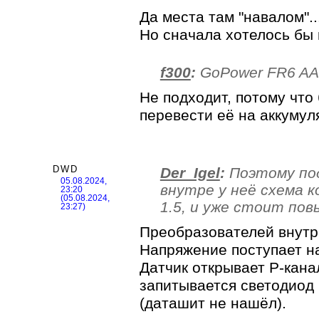
Да места там "навалом"..
Но сначала хотелось бы
f300
:
GoPower FR6 AA 
Не подходит, потому что 
перевести её на аккумул
DWD
Der_Igel
:
Поэтому под
05.08.2024,
внутре у неё схема 
23:20
(05.08.2024,
1.5, и уже стоит пов
23:27)
Преобразователей внутри
Напряжение поступает н
Датчик открывает Р-кана
запитывается светодиод
(даташит не нашёл).