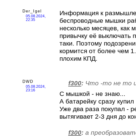
Der_Igel
Информация к размышле
05.08.2024,
беспроводные мышки раб
22:35
несколько месяцев, как 
привычку её выключать п
таки. Поэтому подозрени
кормится от более чем 1
плохим КПД.
DWD
f300
:
Что -то не то и
05.08.2024,
23:16
С мышкой - не знаю...
А батарейку сразу купил
Уже два раза покупал - р
вытягивает 2-3 дня до ко
f300
:
а преобразовате