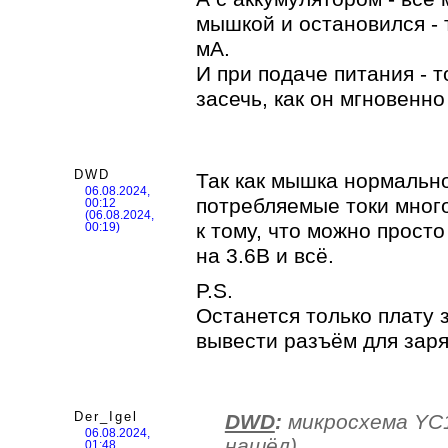
мышкой и остановился - т
мА.
И при подаче питания - т
засечь, как он мгновенно
DWD
Так как мышка нормально
06.08.2024,
потребляемые токи мног
00:12
(06.08.2024,
к тому, что можно прост
00:19)
на 3.6В и всё.
P.S.
Останется только плату 
вывести разъём для заря
Der_Igel
DWD
:
микросхема YC
06.08.2024,
нашёл).
01:48