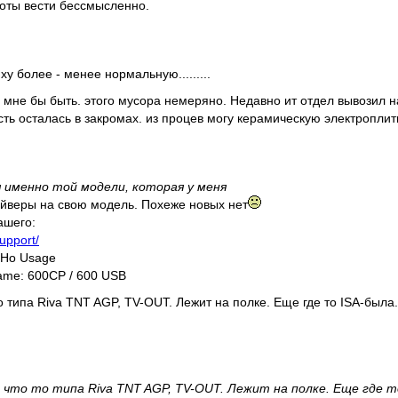
оты вести бессмысленно.
у более - менее нормальную.........
о мне бы быть. этого мусора немеряно. Недавно ит отдел вывозил 
часть осталась в закромах. из процев могу керамическую электроплит
именно той модели, которая у меня
йверы на свою модель. Похеже новых нет
ашего:
upport/
oHo Usage
Name: 600CP / 600 USB
о типа Riva TNT AGP, TV-OUT. Лежит на полке. Еще где то ISA-была.
 что то типа Riva TNT AGP, TV-OUT. Лежит на полке. Еще где то