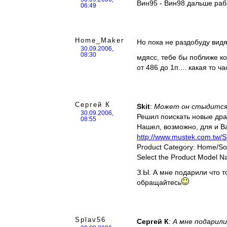
Вин95 - Вин98 дальше раб
06:49
Home_Maker
Но пока не раздобуду видях
30.09.2006,
08:30
мдясс, тебе бы поближе к
от 486 до 1п.... какая то 
Сергей К
Skit
:
Может он стыдится 
30.09.2006,
Решил поискать новые дра
08:55
Нашел, возможно, для и В
http://www.mustek.com.tw/S
Product Category: Home/S
Select the Product Model 
З.Ы. А мне подарили что т
обращайтесь
Splav56
Сергей К
:
А мне подарили