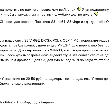
ева получить не намного проще, чем из Лиепаи.
Я уж поднапрягус
ии, чтобы с таможнями и прочими службами дел не иметь.
I - ное, для первого Пня, типа S3-trio64, S3-virge и т.д., да чтобы
яла видеокарта S3 VIRGE-DX/GX PCI, c ОЗУ 4 Мб , переставлялась
ждом апгрейде компа, , даже видео MPEG-4 шло нормально без то
ормозили. Драйвер имеется в WIN-98, а вот когда пришлось перейт
пришлось купить современную видеокарту, а эта сейчас стоит на др
сть на нем драйвер и для S3, для Win9x, под WIN-95 когда то ставил
e
У нас такие по 20-50 руб. на радиорынках попадались. У меня до 
блема только в расстояниях.
Trio64v2 и Trio64vp, с драйверами.