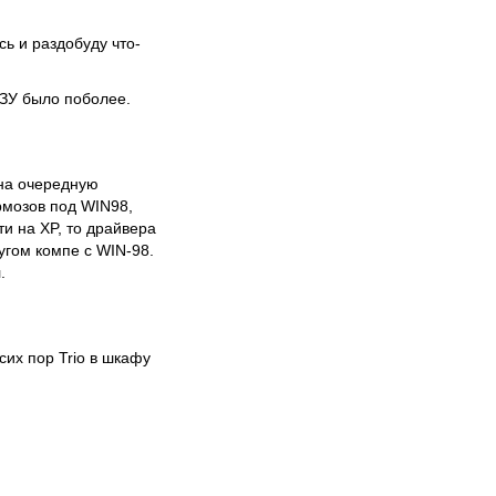
ь и раздобуду что-
 ОЗУ было поболее.
 на очередную
рмозов под WIN98,
и на XP, то драйвера
угом компе с WIN-98.
.
сих пор Trio в шкафу