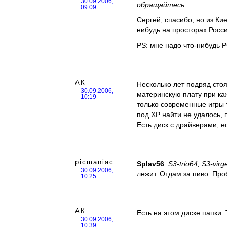
30.09.2006,
обращайтесь
09:09
Сергей, спасибо, но из Ки
нибудь на просторах Росс
PS: мне надо что-нибудь PC
АК
Несколько лет подряд сто
30.09.2006,
материнскую плату при ка
10:19
только современные игры т
под XP найти не удалось, 
Есть диск с драйверами, е
picmaniac
Splav56
:
S3-trio64, S3-virg
30.09.2006,
лежит. Отдам за пиво. Про
10:25
АК
Есть на этом диске папки: 
30.09.2006,
10:39