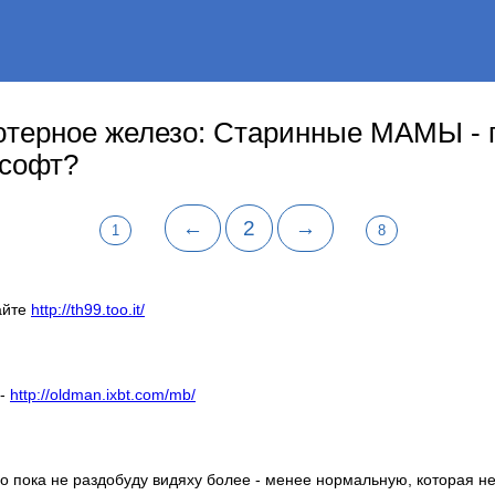
терное железо: Старинные МАМЫ - г
 софт?
←
2
→
1
8
айте
http://th99.too.it/
 -
http://oldman.ixbt.com/mb/
о пока не раздобуду видяху более - менее нормальную, которая не