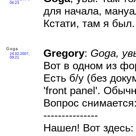
06:23
для начала, мануа
Кстати, там я был
Goga
Gregory
:
Goga, ув
24.02.2007,
09:21
Вот в одном из фо
Есть б/у (без док
'front panel'. Обыч
Вопрос снимается:
---------------
Нашел! Вот здесь: