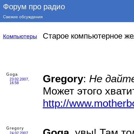
Форум про радио
Свежие обсуждения
Старое компьютерное же
Компьютеры
Goga
Gregory
:
Не дайт
23.02.2007,
16:58
Может этого хвати
http://www.mother
Gregory
Goga
, увы! Там т
24.02.2007,