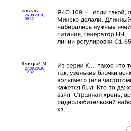
prusony
Я4С-109 - если такой, 
26.08.2019,
Минске делали. Длинный 
09:12
набирались нужные ячейк
питания, генератор НЧ, .
линии регулировки С1-6
Дмитрий М
Из серии К.... такое что-
27.08.2019,
так, узенькие блочки вся
12:32
вольтметр (или частотом
кажется был. Кто-то даже
взял. Странная хрень, вр
радиолюбительский набо
хз...