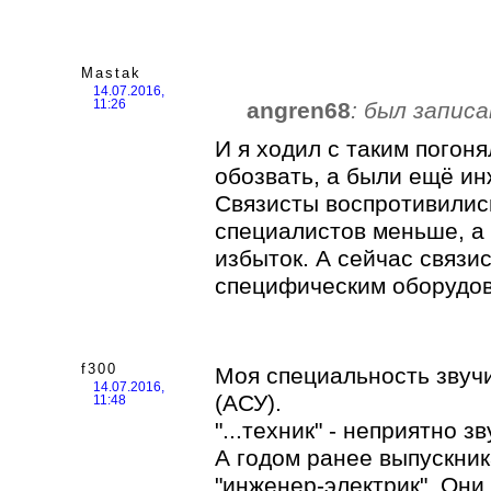
Mastak
14.07.2016,
angren68
: был записа
11:26
И я ходил с таким погон
обозвать, а были ещё ин
Связисты воспротивились
специалистов меньше, а
избыток. А сейчас связи
специфическим оборудов
f300
Моя специальность звуч
14.07.2016,
(АСУ).
11:48
"...техник" - неприятно з
А годом ранее выпускни
"инженер-электрик". Они