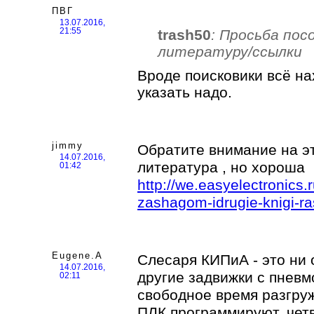
ПВГ
13.07.2016,
trash50
: Просьба по
21:55
литературу/ссылки
Вроде поисковики всё на
указать надо.
jimmy
Обратите внимание на эт
14.07.2016,
литература , но хороша
01:42
http://we.easyelectronics
zashagom-idrugie-knigi-ras
Eugene.A
Слесаря КИПиА - это ни 
14.07.2016,
другие задвижки с пневм
02:11
свободное время разгру
ПЛК программируют, чет