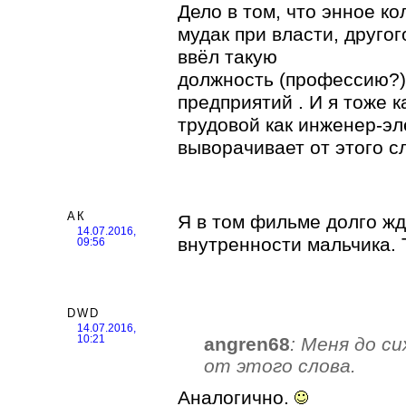
Дело в том, что энное ко
мудак при власти, другог
ввёл такую
должность (профессию?)
предприятий . И я тоже к
трудовой как инженер-эл
выворачивает от этого с
АК
Я в том фильме долго жд
14.07.2016,
внутренности мальчика. 
09:56
DWD
14.07.2016,
angren68
: Меня до с
10:21
от этого слова.
Аналогично.