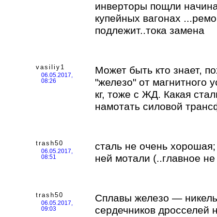
инверторы пощли начиная
купейных вагонах ...ремо
подлежит..тока замена
vasiliy1
Может быть кто знает, по
06.05.2017,
"железо" от магнитного 
08:26
кг, тоже с ЖД. Какая ста
намотать силовой тран
trash50
сталь не очень хорошая;
06.05.2017,
ней мотали (..главное н
08:51
trash50
Сплавы железо — никель
06.05.2017,
сердечников дросселей 
09:03