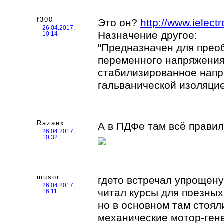
f300
Это он?
http://www.ielect
26.04.2017,
Назначение другое:
10:14
"Предназначен для прео
переменного напряжения 
стабилизированное напр
гальванической изоляцией
Razaex
А в ПДФе там всё правил
26.04.2017,
10:32
musor
гдето встречал упрощену
26.04.2017,
читал курсы для поезны
16:11
но в основном там сто
механические мотор-гене