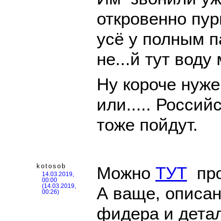
откровенно пург
усё у полным па
не...й тут воду 
Ну короче нуж
или..... Росси
тоже пойдут.
kotosob
Можно
ТУТ
про
14.03.2019,
00:00
(14.03.2019,
А ваще, описа
00:26)
фидера и дета