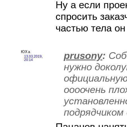
Ну а если прое
спросить заказ
частью тела он
ЮХа
prusony
:
Соб
13.03.2019,
20:14
нужно доколу
официальную
оооочень пло
установленн
подрядчиком 
Пацанов нанят