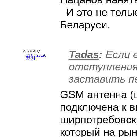
И это не толь
Беларуси.
prusony
Tadas
:
Если 
13.03.2019,
22:31
отступления
заставить п
GSM антенна (
подключена к в
ширпотребовск
который на рын