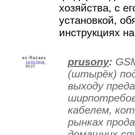
хозяйства, с е
установкой, об
инструкциях на
ex-Razaex
prusony
:
GSM
14.03.2019,
03:27
(штырёк) по
выходу пред
ширпотребо
кабелем, кот
рынках прод
домашних сп