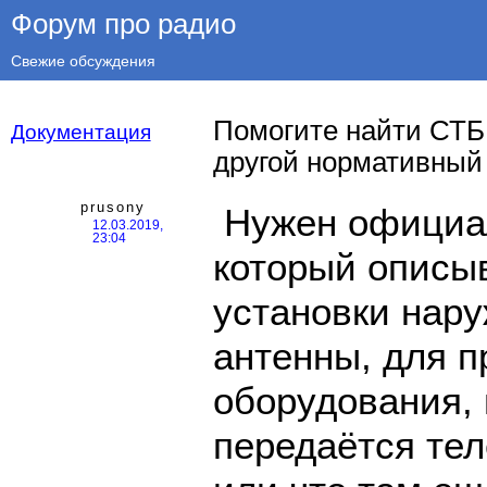
Форум про радио
Свежие обсуждения
Помогите найти СТБ 
Документация
другой нормативный 
prusony
Нужен официал
12.03.2019,
23:04
который описы
установки нар
антенны, для 
оборудования, 
передаётся тел