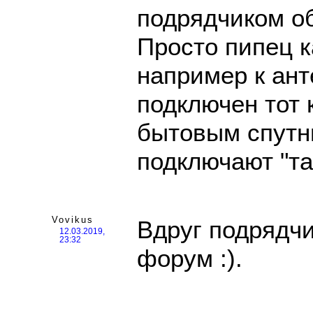
подрядчиком о
Просто пипец к
например к ант
подключен тот 
бытовым спутн
подключают "та
Vovikus
Вдруг подрядчи
12.03.2019,
23:32
форум :).