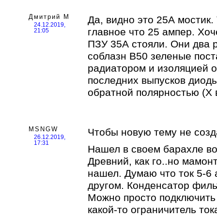
Дмитрий М
Да, видно это 25А мостик. 
24.12.2019,
главное что 25 ампер. Хоч
21:05
ПЗУ 35А стояли. Они два 
соблазн В50 зеленые пост
радиатором и изоляцией о
последних выпусков диод
обратной полярностью (Х в
MSNGW
Чтобы новую тему не созд
26.12.2019,
17:31
Нашел в своем барахле во
Древний, как го..но мамонт
нашел. Думаю что ток 5-6
другом. Конденсатор филь
Можно просто подключить 
какой-то ограничитель ток