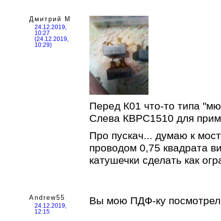
Дмитрий М
24.12.2019,
10:27
(24.12.2019,
10:29)
Перед К01 что-то типа "мю
Слева КВРС1510 для прим
Про пускач... думаю к мос
проводом 0,75 квадрата в
катушечки сделать как ог
Andrew55
Вы мою ПДФ-ку посмотрел
24.12.2019,
12:15