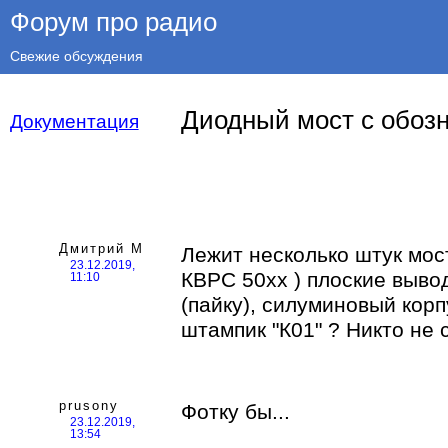
Форум про радио
Свежие обсуждения
Диодный мост с обоз
Документация
Дмитрий М
Лежит несколько штук мост
23.12.2019,
КВРС 50хх ) плоские выв
11:10
(пайку), силуминовый корп
штампик "К01" ? Никто не 
prusony
Фотку бы...
23.12.2019,
13:54