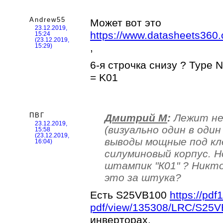
Andrew55
Может вот это
23.12.2019,
https://www.datasheets36
15:24
(23.12.2019,
,
15:29)
6-я строчка снизу ? Type 
= K01
ПВГ
Дмитрий М
:
Лежит не
23.12.2019,
(визуально один в один
15:58
(23.12.2019,
выводы мощные под кле
16:04)
силуминовый корпус. Н
штампик "К01" ? Никто
это за штука?
Есть S25VB100
https://pdf
pdf/view/135308/LRC/S25V
инверторах.