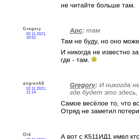
не читайте больше там.
Gregory
Арс
:
там
02.11.2021,
20:52
Там не буду, но оно може
И никогда не известно за
где - там.
angren68
Gregory
:
И никогда не
02.11.2021,
где будет это здесь, 
21:14
Самое весёлое то, что вс
Отряд не заметил потер
Old
А вот с К511ИД1 имел кт