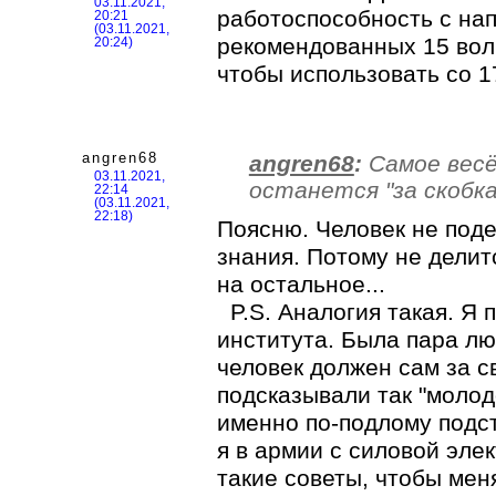
03.11.2021,
работоспособность с на
20:21
(03.11.2021,
рекомендованных 15 воль
20:24)
чтобы использовать со 1
angren68
angren68
:
Самое весё
03.11.2021,
останется "за скобка
22:14
(03.11.2021,
22:18)
Поясню. Человек не поде
знания. Потому не делитс
на остальное...
P.S. Аналогия такая. Я 
института. Была пара лю
человек должен сам за с
подсказывали так "молод
именно по-подлому подст
я в армии с силовой эле
такие советы, чтобы меня