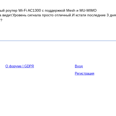
ный роутер Wi‑Fi AC1300 с поддержкой Mesh и MU‑MIMO
а видит.Уровень сигнала просто отличный.И кстати последние 3 дн
о?
О форуме | GDPR
Вход
Регистрация