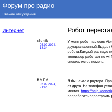
Форум про радио
Свежие обсуждения
Робот перестае
Интернет
slonik
У меня робот пылесос Vi
05.02.2024,
двухдиапазонный.Выдает W
18:34
робота.Каждый раз надо по 
телевизор работает по wi-
специалистов помочь.
BMFM
Я бы начал с роутера. Про
05.02.2024,
от друга. На телефон уста
21:45
местах.
https://help.keenet
попробовать перестроить 