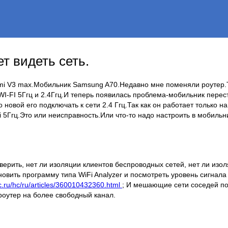
т видеть сеть.
omi V3 max.Мобильник Samsung A70.Недавно мне поменяли роутер.
I-FI 5Ггц и 2.4Ггц.И теперь появилась проблема-мобильник перес
новой его подключать к сети 2.4 Ггц.Так как он работает только на
fi 5Ггц.Это или неисправность.Или что-то надо настроить в мобил
верить, нет ли изоляции клиентов беспроводных сетей, нет ли изоля
новить программу типа WiFi Analyzer и посмотреть уровень сигнала
ic.ru/hc/ru/articles/360010432360.html
; И мешающие сети соседей по
роутер на более свободный канал.