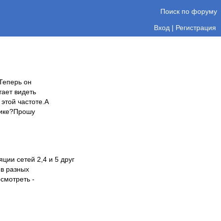
Поиск по форуму
Вход
|
Регистрация
Теперь он
тает видеть
 этой частоте.А
ьнике?Прошу
ции сетей 2,4 и 5 друг
 в разных
смотреть -