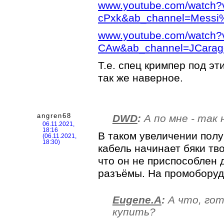
www.youtube.com/watch
cPxk&ab_channel=Messi%
www.youtube.com/watch?v
CAw&ab_channel=JCarag
Т.е. спец кримпер под эт
так же наверное.
angren68
DWD
:
А по мне - так 
06.11.2021,
18:16
В таком увеличении полу
(06.11.2021,
18:30)
кабель начинает бяки тво
что он не приспособлен 
разъёмы. На промоборудо
Eugene.A
:
А что, гот
купить?