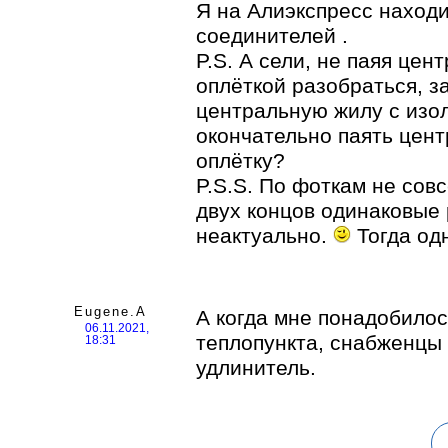
Я на Алиэкспресс наход
соединителей .
P.S. А сели, не паяя цен
оплёткой разобраться, 
центральную жилу с изол
окончательно паять цен
оплётку?
P.S.S. По фоткам не совс
двух концов одинаковые
неактуально.
Тогда од
Eugene.A
А когда мне понадобилос
06.11.2021,
теплопункта, снабженцы
18:31
удлинитель.