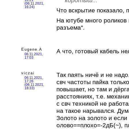
коротыш...
16:21
(06.11.2021,
16:24)
Что вскрытие показало, 
На ютубе много роликов 
разъема".
Eugene.A
А что, готовый кабель не
06.11.2021,
17:03
viczai
Так паять ничё и не надо
06.11.2021,
свч частоты пайка тольк
17:26
(06.11.2021,
повышает, но там и дёрга
18:33)
расстояниях, т.е. механ
с свч техникой не работа
на такое нарывался. Дум
Золото на золото и если
олово==плохо=-2дБ(~), 