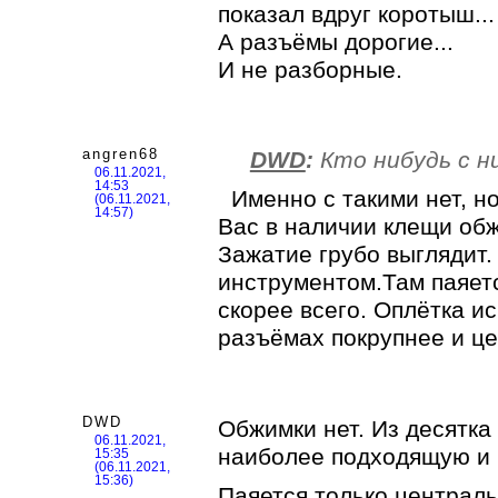
показал вдруг коротыш..
А разъёмы дорогие...
И не разборные.
angren68
DWD
:
Кто нибудь с н
06.11.2021,
14:53
Именно с такими нет, но
(06.11.2021,
14:57)
Вас в наличии клещи об
Зажатие грубо выглядит.
инструментом.Там паяет
скорее всего. Оплётка и
разъёмах покрупнее и ц
DWD
Обжимки нет. Из десятк
06.11.2021,
наиболее подходящую и 
15:35
(06.11.2021,
15:36)
Паяется только централь