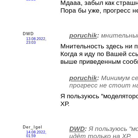
Мдааа, забыл как страш
Пора бы уже, прогресс н
DWD
poruchik
:
мнительны
13.08.2022,
23:03
Мнительность здесь ни п
Когда я иду по Вашей сс
выше приведенным соо
poruchik
:
Минимум се
прогресс не стоит н
Я пользуюсь "моделяторо
ХР.
Der_Igel
DWD
:
Я пользуюсь "м
14.08.2022,
идёт только на ХР.
01:59