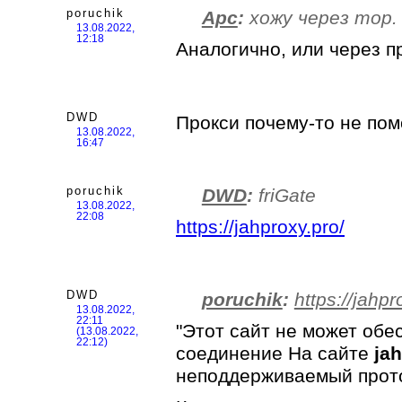
poruchik
Арс
:
хожу через тор.
13.08.2022,
12:18
Аналогично, или через п
DWD
Прокси почему-то не помог
13.08.2022,
16:47
poruchik
DWD
:
friGate
13.08.2022,
22:08
https://jahproxy.pro/
DWD
poruchik
:
https://jahpr
13.08.2022,
22:11
"Этот сайт не может обе
(13.08.2022,
22:12)
соединение На сайте
ja
неподдерживаемый прот