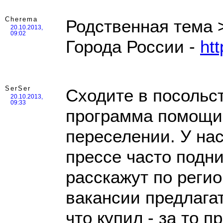
Cherema
Родственная тема 
20.10.2013,
09:02
Города России -
htt
SerSer
Сходите в посольс
20.10.2013,
09:33
программа помощи 
переселении. У нас
прессе часто подни
расскажут по реги
вакансии предлагать
что купил - за то п