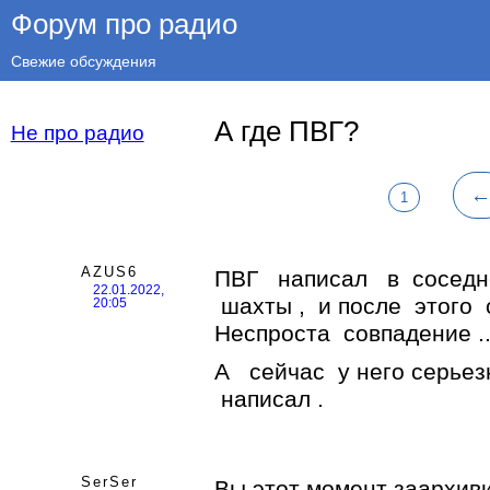
Форум про радио
Свежие обсуждения
А где ПВГ?
Не про радио
1
AZUS6
ПВГ написал в соседн
22.01.2022,
шахты , и после этого 
20:05
Неспроста совпадение ..
А сейчас у него серьез
написал .
SerSer
Вы этот момент заархив