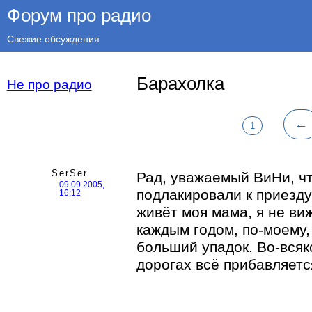
Форум про радио
Свежие обсуждения
Барахолка
Не про радио
←
1
SerSer
Рад, уважаемый ВиНи, ч
09.09.2005,
подлакировали к приезду
16:12
живёт моя мама, я не ви
каждым годом, по-моему,
больший упадок. Во-всяк
дорогах всё прибавляетс