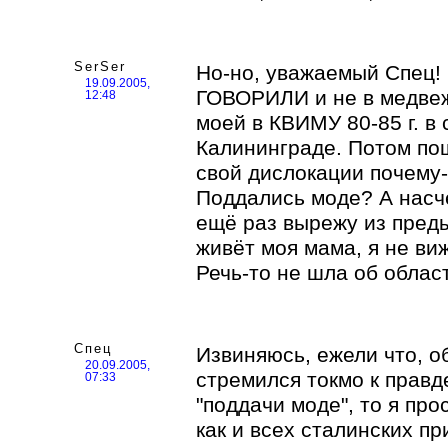
SerSer
Но-но, уважаемый Спец! 
19.09.2005,
ГОВОРИЛИ и не в медвеж
12:48
моей в КВИМУ 80-85 г. в 
Калининграде. Потом пош
свой дислокации почему-
Поддались моде? А насч
ещё раз вырежу из предыд
живёт моя мама, я не виж
Речь-то не шла об област
Спец
Извиняюсь, ежели что, об
20.09.2005,
стремился токмо к правде
07:33
"поддачи моде", то я пр
как и всех сталинских п