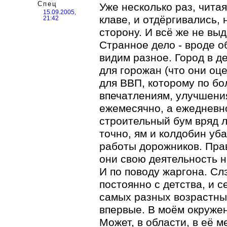
Спец
Уже несколько раз, читая
15.09.2005,
клаве, и отдёргивались, 
21:42
сторону. И всё же не выд
Странное дело - вроде о
видим разное. Город в д
для горожан (что они оце
для ВВП, которому по бо
впечатлениям, улучшени
ежемесячно, а ежедневн
строительный бум вряд л
точно, ям и колдобин уб
работы дорожников. Прав
они свою деятельность н
И по поводу жаргона. Сл
постоянно с детства, и с
самых разных возрастных
впервые. В моём окружен
Может, в области, в её м