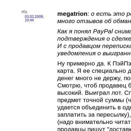
rfc
megatrion
:
о есть это р
03.02.2009,
много отзывов об обман
10:44
Как я понял PayPal сни
подтверждения о сделке
И с продавцом переписк
уведомления о выигран
Ну примерно да. К ПэйП
карта. Я ее специально д
денег много не держу, п
Смотрю, чтоб продавец б
высокий. Выиграл лот. С
предмет точной суммы (ч
удается объединить в од
заплатить за пересылку),
(надо внимательно читат
продавцы пишут "доставк