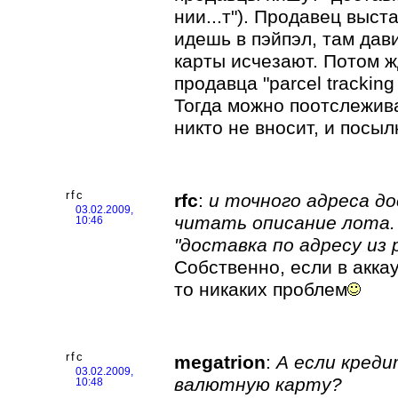
нии...т"). Продавец выст
идешь в пэйпэл, там дави
карты исчезают. Потом 
продавца "parcel trackin
Тогда можно поотслежива
никто не вносит, и посы
rfc
rfc
:
и точного адреса д
03.02.2009,
читать описание лота.
10:46
"доставка по адресу из p
Собственно, если в аккау
то никаких проблем
rfc
megatrion
:
А если креди
03.02.2009,
валютную карту?
10:48