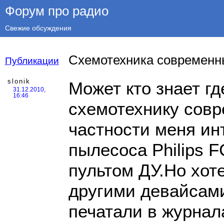
Форум про радио
Свежие обсуждения
Схемотехника современн
Публикации
slonik
Может кто знает гд
31.12.2010,
16:46
схемотехнику сов
частности меня ин
пылесоса Philips 
пультом ДУ.Но хот
другими девайсами
печатали в журнал