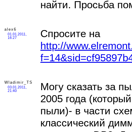
найти. Просьба по
alex6
Спросите на
01.01.2011,
16:27
http://www.elremont
f=14&sid=cf95897b4
Wladimir_TS
Могу сказать за п
03.01.2011,
21:40
2005 года (которы
пыли)- в части схе
классический дим