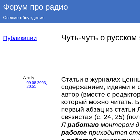
Форум про радио
Свежие обсуждения
Чуть-чуть о русском
Публикации
Andy
Статьи в журналах ценн
09.08.2003,
содержанием, идеями и 
20:51
автор (вместе с редакто
который можно читать. 
первый абзац из статьи 
связиста» (с. 24, 25) (п
Я
работаю
монтером ди
работе
приходится ста