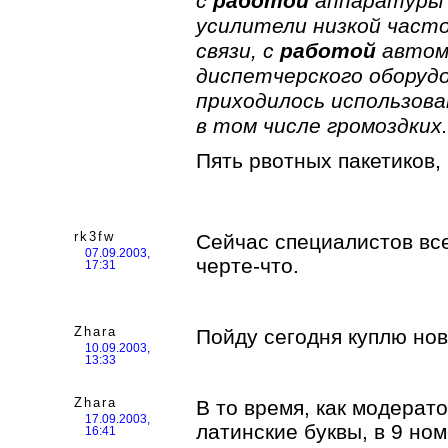
с
работой
аппаратуры 
усилители низкой часто
связи, с
работой
автом
диспетчерского оборуд
приходилось использова
в том числе громоздких.
Пять рвотных пакетиков,
rk3fw
Сейчас специалистов все
07.09.2003,
черте-что.
17:31
Zhara
Пойду сегодня куплю но
10.09.2003,
13:33
Zhara
В то время, как модерато
17.09.2003,
латинские буквы, в 9 но
16:41