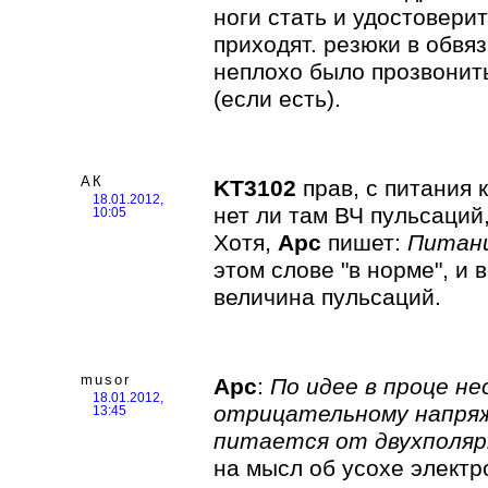
ноги стать и удостовери
приходят. резюки в об
неплохо было прозвонит
(если есть).
АК
KT3102
прав, с питания 
18.01.2012,
нет ли там ВЧ пульсаций
10:05
Хотя,
Арс
пишет:
Питани
этом слове "в норме", и 
величина пульсаций.
musor
Арс
:
По идее в проце н
18.01.2012,
отрицательному напряж
13:45
питается от двухполяр
на мысл об усохе электр