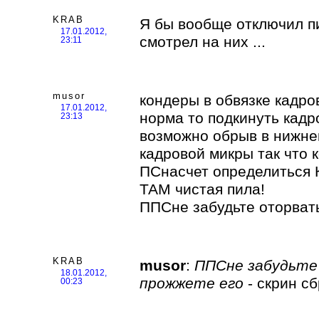
KRAB
Я бы вообще отключил п
17.01.2012,
смотрел на них ...
23:11
musor
кондеры в обвязке кадро
17.01.2012,
норма то подкинуть кад
23:13
возможно обрыв в нижне
кадровой микры так что 
ПСнасчет определиться К
ТАМ чистая пила!
ППСне забудьте оторвать
KRAB
musor
:
ППСне забудьте 
18.01.2012,
прожжете его
- скрин с
00:23