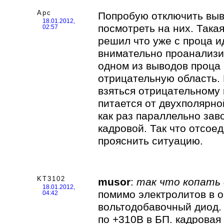
Арс
Попробую отключить выв
18.01.2012,
посмотреть на них. Така
02:57
решил что уже с проца и
внимательно проанализи
одном из выводов проца 
отрицательную область. 
взяться отрицательному 
питается от двухполярно
как раз параллельно зав
кадровой. Так что отсое
прояснить ситуацию.
KT3102
musor
:
так что копать 
18.01.2012,
помимо электролитов в о
04:42
вольтодобавочный диод. 
по +310В в БП. кадровая 