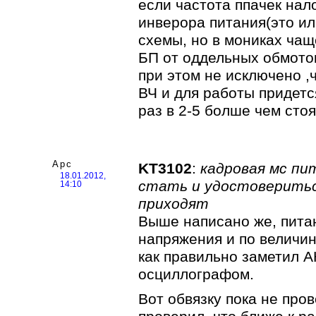
если частота ппачек нал
инверора питания(это ил
схемы, но в мониках чащ
БП от оддельных обмоток
при этом не исключено ,
ВЧ и для работы придет
раз в 2-5 болше чем сто
Арс
KT3102
:
кадровая мс пит
18.01.2012,
стать и удостоверитьс
14:10
приходят
Выше написано же, пита
напряжения и по величин
как правильно заметил А
осциллографом.
Вот обвязку пока не про