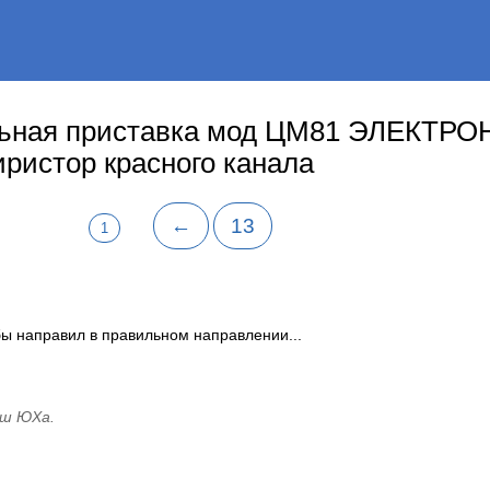
ьная приставка мод ЦМ81 ЭЛЕКТРО
иристор красного канала
←
13
1
ы направил в правильном направлении...
аш ЮХа.
.