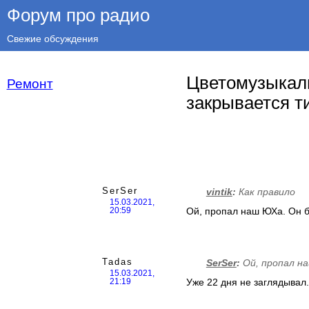
Форум про радио
Свежие обсуждения
Цветомузыкал
Ремонт
закрывается т
SerSer
vintik
:
Как правило
15.03.2021,
Ой, пропал наш ЮХа. Он б
20:59
Tadas
SerSer
:
Ой, пропал н
15.03.2021,
Уже 22 дня не заглядывал
21:19