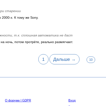
ри старении
 2000-х. К тому же Sony.
жности, т.к. сплошная автоматика не даст
на ночь, потом протрёте, реально размягчает.
1
Дальше →
10
О форуме | GDPR
Вход