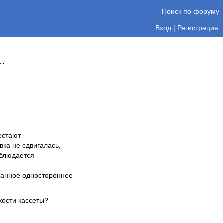
Поиск по форуму
Вход
|
Регистрация
.
естают
вка не сдвигалась,
аблюдается
ранное одностороннее
кости кассеты?