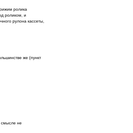
прижим ролика
од роликом, и
чного рулона кассеты,
ольшинстве же (пункт
м смысле не