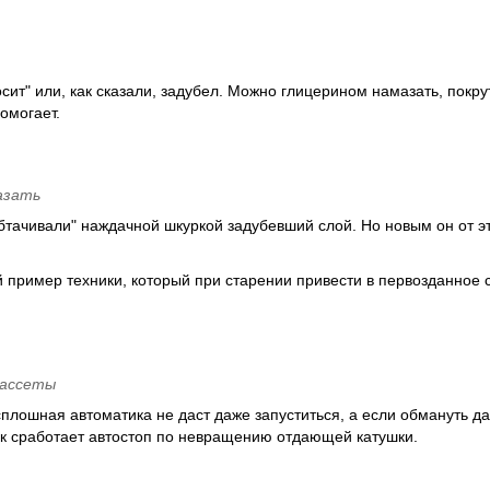
сит" или, как сказали, задубел. Можно глицерином намазать, покрут
омогает.
азать
бтачивали" наждачной шкуркой задубевший слой. Но новым он от эт
 пример техники, который при старении привести в первозданное 
кассеты
. сплошная автоматика не даст даже запуститься, а если обмануть д
сек сработает автостоп по невращению отдающей катушки.