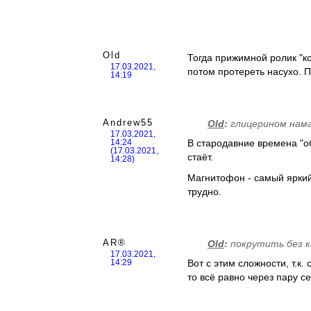
Old
Тогда прижимной ролик "ко
17.03.2021,
потом протереть насухо. П
14:19
Andrew55
Old
:
глицерином нам
17.03.2021,
В стародавние времена "о
14:24
(17.03.2021,
стаёт.
14:28)
Магнитофон - самый яркий
трудно.
AR®
Old
:
покрутить без 
17.03.2021,
Вот с этим сложности, т.к
14:29
то всё равно через пару 