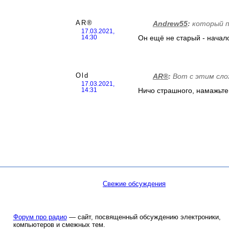
AR®
Andrew55
:
который п
17.03.2021,
Он ещё не старый - начало
14:30
Old
AR®
:
Вот с этим сло
17.03.2021,
Ничо страшного, намажьте 
14:31
Свежие обсуждения
Форум про радио
— сайт, посвященный обсуждению электроники,
компьютеров и смежных тем.