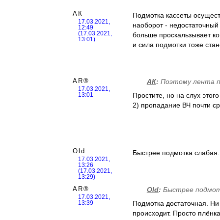
АК
Подмотка кассеты осущест
17.03.2021,
наоборот - недостаточный
12:49
(17.03.2021,
больше проскальзывает ко
13:01)
и сила подмотки тоже ста
AR®
АК
:
Поэтому лента п
17.03.2021,
Простите, но на слух этог
13:01
2) пропадание ВЧ почти ср
Old
Быстрее подмотка слабая.
17.03.2021,
13:26
(17.03.2021,
13:29)
AR®
Old
:
Быстрее подмот
17.03.2021,
Подмотка достаточная. Ни 
13:39
происходит. Просто плёнк