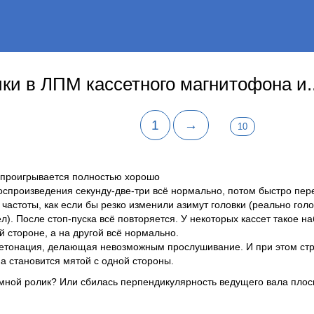
ки в ЛПМ кассетного магнитофона и..
1
→
10
 проигрывается полностью хорошо
воспроизведения секунду-две-три всё нормально, потом быстро пер
частоты, как если бы резко изменили азимут головки (реально голо
ел). После стоп-пуска всё повторяется. У некоторых кассет такое н
 стороне, а на другой всё нормально.
 детонация, делающая невозможным прослушивание. И при этом ст
на становится мятой с одной стороны.
мной ролик? Или сбилась перпендикулярность ведущего вала плос