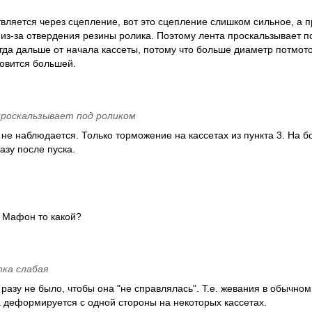
вляется через сцепление, вот это сцепление слишком сильное, а 
 из-за отвердения резины ролика. Поэтому лента проскальзывает п
гда дальше от начала кассеты, потому что больше диаметр потмото
новится большей.
роскальзывает под роликом
о не наблюдается. Только торможение на кассетах из пункта 3. На б
азу после пуска.
 Мафон то какой?
ка слабая
разу не было, чтобы она "не справлялась". Т.е. жевания в обычно
а деформируется с одной стороны на некоторых кассетах.