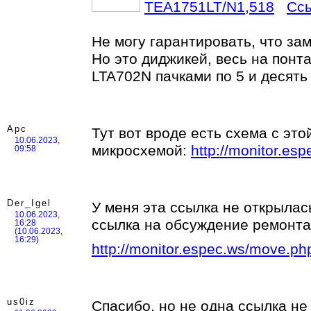
TEA1751LT/N1,518
Ссы
Не могу гарантировать, что зам
Но это диджикей, весь на понт
LTA702N пачками по 5 и десять
Арс
Тут вот вроде есть схема с это
10.06.2023,
микросхемой:
http://monitor.es
09:58
Der_Igel
У меня эта ссылка не открылась
10.06.2023,
ссылка на обсуждение ремонта
16:28
(10.06.2023,
16:29)
http://monitor.espec.ws/move.php?
us0iz
Спасибо, но не одна ссылка не