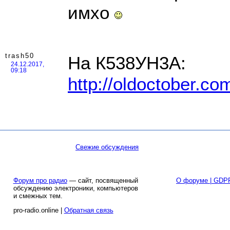
имхо
trash50
На К538УН3А:
24.12.2017,
09:18
http://oldoctober.co
Свежие обсуждения
Форум про радио
— сайт, посвященный
О форуме | GDP
обсуждению электроники, компьютеров
и смежных тем.
pro-radio.online |
Обратная связь