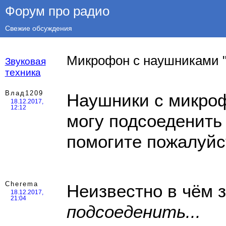
Форум про радио
Свежие обсуждения
Микрофон с наушниками "
Звуковая
техника
Влад1209
Наушники с микро
18.12.2017,
12:12
могу подсоеденить
помогите пожалуйс
Cherema
Неизвестно в чём з
18.12.2017,
21:04
подсоеденить...