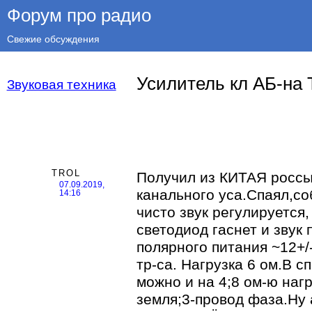
Форум про радио
Свежие обсуждения
Усилитель кл АБ-на 
Звуковая техника
TROL
Получил из КИТАЯ россы
07.09.2019,
канального уса.Спаял,с
14:16
чисто звук регулируется,
светодиод гаснет и звук 
полярного питания ~12+/
тр-са. Нагрузка 6 ом.В 
можно и на 4;8 ом-ю нагр
земля;3-провод фаза.Ну