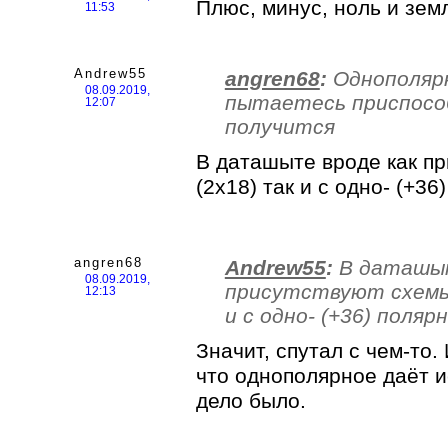
Плюс, минус, ноль и зем
11:53
Andrew55
angren68
:
Однополяр
08.09.2019,
пытаетесь приспосо
12:07
получится
В даташыте вроде как пр
(2х18) так и с одно- (+3
angren68
Andrew55
:
В даташыт
08.09.2019,
присутствуют схемы к
12:13
и с одно- (+36) поля
Значит, спутал с чем-то.
что однополярное даёт 
дело было.