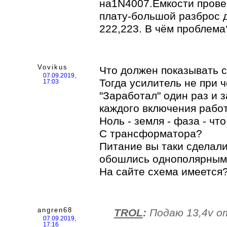
на1N4007.Ёмкости прове
плату-большой разброс 
222,223. В чём проблема
Vovikus
Что должен показывать 
07.09.2019,
Тогда усилитель не при 
17:03
"Заработал" один раз и 
каждого включения работ
Ноль - земля - фаза - чт
С трансформатора?
Питание вы таки сделали
обошлись однополярны
На сайте схема имеетс
angren68
TROL
:
Подаю 13,4v о
07.09.2019,
17:16