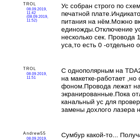
TROL
Ус собран строго по схе
08.09.2019,
печатной плате.Индикат
11:42
(08.09.2019,
питания на нём.Можно в
11:52)
единожды.Отключение ус
несколько сек. Провода 1
уса,то есть 0 -отдельно 
TROL
С однополярным на TDA2
08.09.2019,
на макетке-работает ,но
11:51
фоном.Провода лежат на
экранированные.Пока от
канальный ус для прове
замены дохлого лазера 
Andrew55
Сумбур какой-то... Получ
08.09.2019,