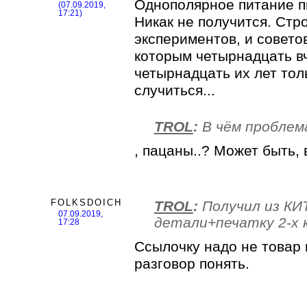
Однополярное питание п
(07.09.2019,
17:21)
Никак не получится. Стр
экспериментов, и совето
которым четырнадцать вч
четырнадцать их лет тол
случиться...
TROL
:
В чём проблем
, пацаны..? Может быть,
FOLKSDOICH
TROL
:
Получил из КИ
07.09.2019,
детали+печатку 2-х 
17:28
Ссылочку надо не товар 
разговор понять.